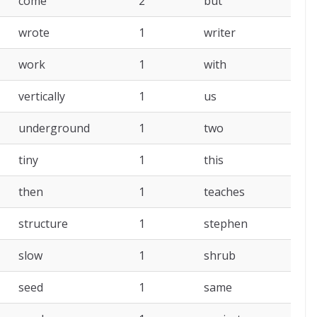
come
2
but
wrote
1
writer
work
1
with
vertically
1
us
underground
1
two
tiny
1
this
then
1
teaches
structure
1
stephen
slow
1
shrub
seed
1
same