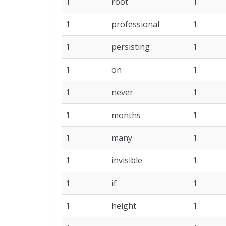
1
root
1
1
professional
1
1
persisting
1
1
on
1
1
never
1
1
months
1
1
many
1
1
invisible
1
1
if
1
1
height
1