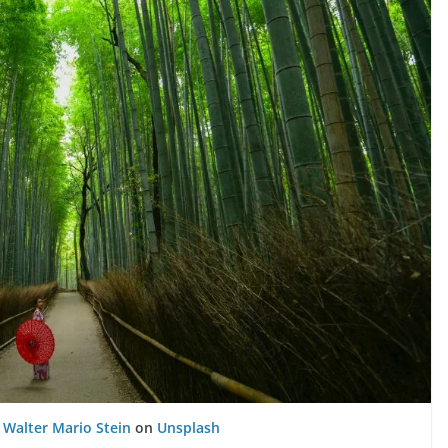
:
Walter Mario Stein
on
Unsplash