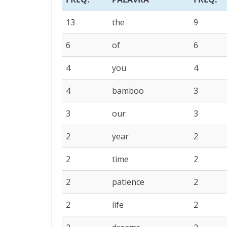
13
the
9
6
of
6
4
you
4
4
bamboo
3
3
our
3
2
year
2
2
time
2
2
patience
2
2
life
2