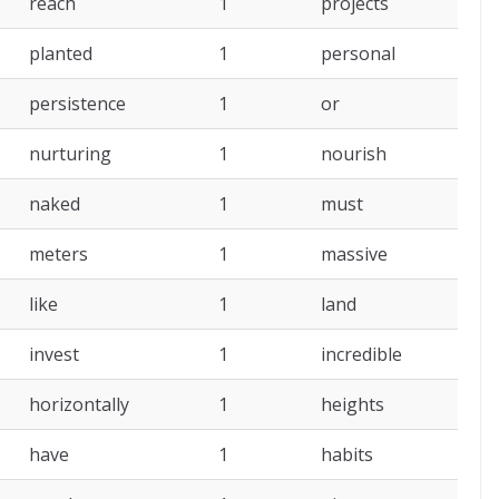
reach
1
projects
planted
1
personal
persistence
1
or
nurturing
1
nourish
naked
1
must
meters
1
massive
like
1
land
invest
1
incredible
horizontally
1
heights
have
1
habits