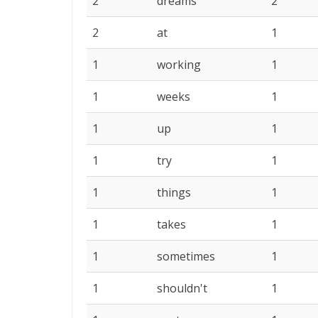
2
dreams
2
2
at
1
1
working
1
1
weeks
1
1
up
1
1
try
1
1
things
1
1
takes
1
1
sometimes
1
1
shouldn't
1