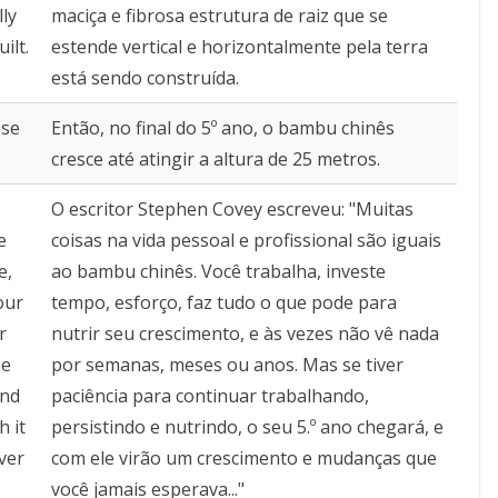
lly
maciça e fibrosa estrutura de raiz que se
ilt.
estende vertical e horizontalmente pela terra
está sendo construída.
ese
Então, no final do 5º ano, o bambu chinês
cresce até atingir a altura de 25 metros.
O escritor Stephen Covey escreveu: "Muitas
e
coisas na vida pessoal e profissional são iguais
e,
ao bambu chinês. Você trabalha, investe
our
tempo, esforço, faz tudo o que pode para
r
nutrir seu crescimento, e às vezes não vê nada
he
por semanas, meses ou anos. Mas se tiver
and
paciência para continuar trabalhando,
h it
persistindo e nutrindo, o seu 5.º ano chegará, e
ver
com ele virão um crescimento e mudanças que
você jamais esperava..."