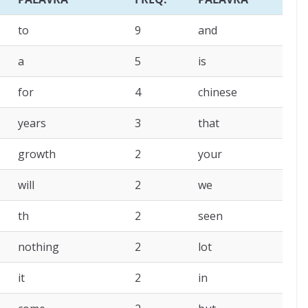
to
9
and
a
5
is
for
4
chinese
years
3
that
growth
2
your
will
2
we
th
2
seen
nothing
2
lot
it
2
in