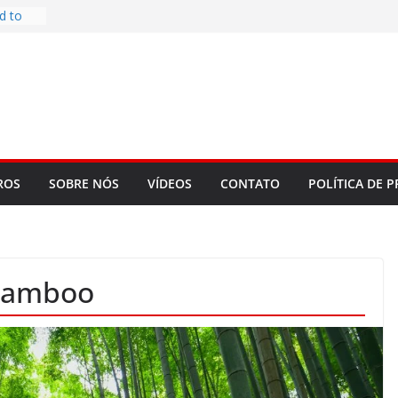
d to
ys
bookLM
ning
 make
t Rose
re
ROS
SOBRE NÓS
VÍDEOS
CONTATO
POLÍTICA DE P
 Bamboo