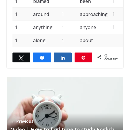
1
blamed
1
been
1
1
around
1
approaching
1
1
anything
1
anyone
1
1
along
1
about
0
Twittar
Compartilhar
Compartilhar
Pin
COMPART.
← Previous
Video | How to find time to study English