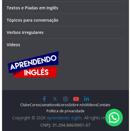
Textos e Piadas em Inglês
Tópicos para conversação
Verbos Irregulares
Vídeos
Clube
Curso
Lives
ebook
Livros
Sobre nós
Vídeos
Contato
Política de privacidade
Copyright © 2026
Aprendendo Inglês
. All rights reserved.
CNPJ: 31.294.886/0001-57