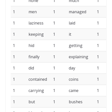
1
none
1
much
1
1
men
1
managed
1
1
laziness
1
laid
1
1
keeping
1
it
1
1
hid
1
getting
1
1
finally
1
explaining
1
1
did
1
day
1
1
contained
1
coins
1
1
carrying
1
came
1
1
but
1
bushes
1