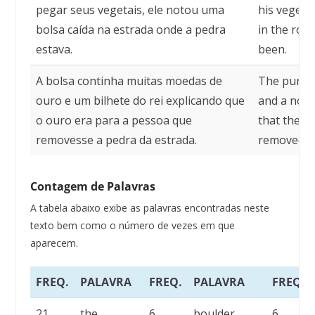
pegar seus vegetais, ele notou uma
his vegetab
bolsa caída na estrada onde a pedra
in the roa
estava.
been.
A bolsa continha muitas moedas de
The purse 
ouro e um bilhete do rei explicando que
and a note
o ouro era para a pessoa que
that the g
removesse a pedra da estrada.
removed th
Contagem de Palavras
A tabela abaixo exibe as palavras encontradas neste
texto bem como o número de vezes em que
aparecem.
FREQ.
PALAVRA
FREQ.
PALAVRA
FREQ.
21
the
6
boulder
6