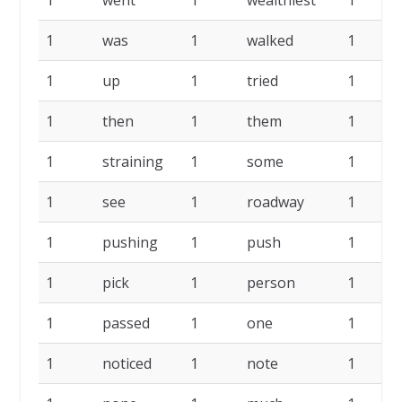
1
went
1
wealthiest
1
1
was
1
walked
1
1
up
1
tried
1
1
then
1
them
1
1
straining
1
some
1
1
see
1
roadway
1
1
pushing
1
push
1
1
pick
1
person
1
1
passed
1
one
1
1
noticed
1
note
1