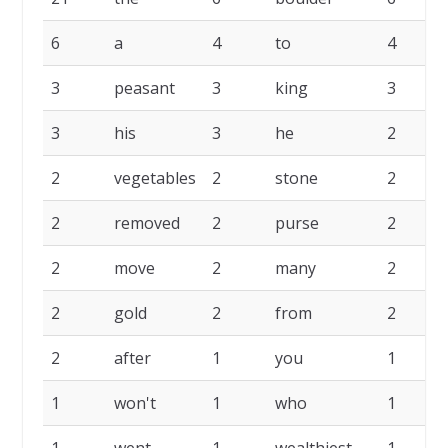
6
a
4
to
4
3
peasant
3
king
3
3
his
3
he
2
2
vegetables
2
stone
2
2
removed
2
purse
2
2
move
2
many
2
2
gold
2
from
2
2
after
1
you
1
1
won't
1
who
1