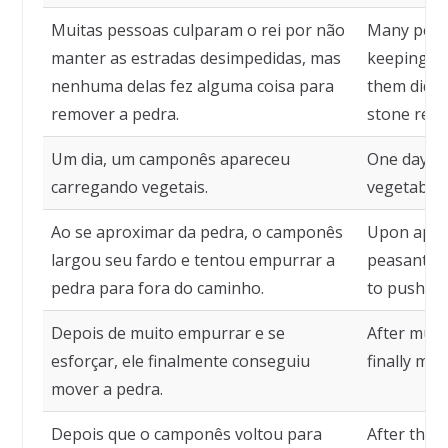
Muitas pessoas culparam o rei por não
Many peopl
manter as estradas desimpedidas, mas
keeping th
nenhuma delas fez alguma coisa para
them did a
remover a pedra.
stone rem
Um dia, um camponês apareceu
One day, a
carregando vegetais.
vegetables
Ao se aproximar da pedra, o camponês
Upon appro
largou seu fardo e tentou empurrar a
peasant la
pedra para fora do caminho.
to push th
Depois de muito empurrar e se
After much
esforçar, ele finalmente conseguiu
finally ma
mover a pedra.
Depois que o camponês voltou para
After the 