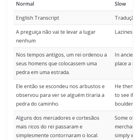
Normal
Slow
English Transcript
Tradução
A preguiça não vai te levar a lugar
Laziness w
nenhum
Nos tempos antigos, um rei ordenou a
In ancient
seus homens que colocassem uma
place a bo
pedra em uma estrada.
Ele então se escondeu nos arbustos e
He then hi
observou para ver se alguém tiraria a
to see if 
pedra do caminho.
boulder ou
Alguns dos mercadores e cortesãos
Some of th
mais ricos do rei passaram e
merchants 
simplesmente contornaram o local.
simply wal