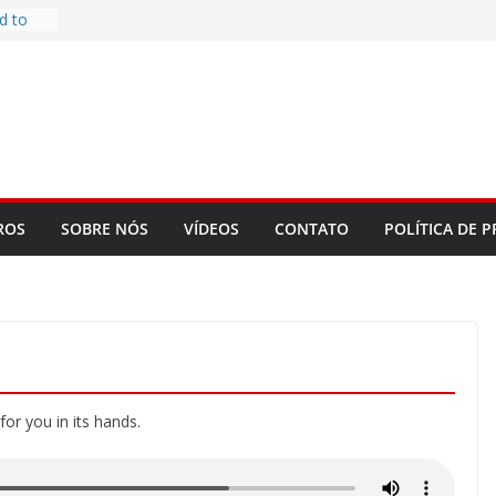
d to
ys
bookLM
ning
 make
t Rose
re
ROS
SOBRE NÓS
VÍDEOS
CONTATO
POLÍTICA DE P
for you in its hands.