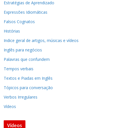
Estratégias de Aprendizado
Expressões Idiomáticas
Falsos Cognatos
Histórias
Indice geral de artigos, músicas e vídeos
Inglês para negócios
Palavras que confundem
Tempos verbais
Textos e Piadas em Inglês
Tópicos para conversação
Verbos Irregulares
rman
The Bible and Darwin
Vídeos
Species
Vídeos