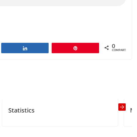
0
har
Compartilhar
Pin
COMPART.
Problem in Paradise
Next →
Man and Supe