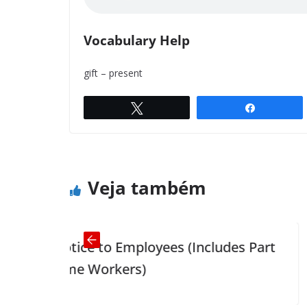
Vocabulary Help
gift – present
Twittar
Compartil
Problems at Home
← Previous
Veja também
ce to Employees (Includes Part
Statistics
e Workers)