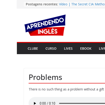
Pular
Postagens recentes:
Vídeo | The Secret CIA Metho
Learn Any Language in 11 Da
para
Vídeo | How I m using Note
o
to power up my language lear
conteúdo
Vídeo | Do imaginary friends
you smarter?
Story | Brasília: The City Tha
from the Wilderness
Easy English Song | Somewhe
Over the Rainbow (Israel
CLUBE
CURSO
LIVES
EBOOK
LIV
Kamakawiwo’ole)
Problems
There is no such thing as a problem without a gift 