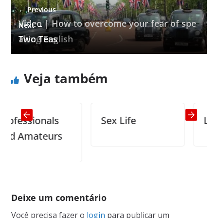
← Previous
Video | How to overcome your fear of spe
Next →
aking English
Two Teas
Veja também
essionals
Sex Life
Lunch f
Amateurs
Deixe um comentário
Você precisa fazer o
login
para publicar um