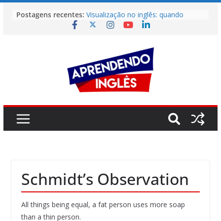
Pular
Postagens recentes:
Visualização no inglês: quando
para
imaginar vale quase tanto quanto
o
praticar
Não Entendeu? Então Leia Mais
conteúdo
Rápido
Como Aprender Inglês Como Uma
Criança
O erro invisível que está travando
sua fluência (e não é a gramática)
O maior bloqueio emocional que
impede sua fluência
Schmidt’s Observation
All things being equal, a fat person uses more soap
than a thin person.