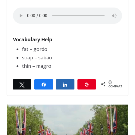
Vocabulary Help
fat – gordo
soap – sabão
thin – magro
0
Twittar
Compartilhar
Compartilhar
Pin
COMPART.