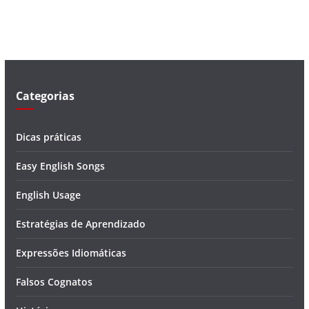
v
í
d
e
o
Categorias
Dicas práticas
Easy English Songs
English Usage
Estratégias de Aprendizado
Expressões Idiomáticas
Falsos Cognatos