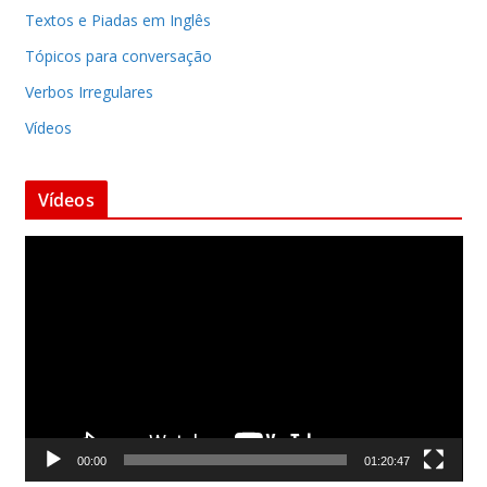
Textos e Piadas em Inglês
Tópicos para conversação
Verbos Irregulares
Vídeos
Vídeos
T
o
c
a
d
o
r
d
00:00
01:20:47
e