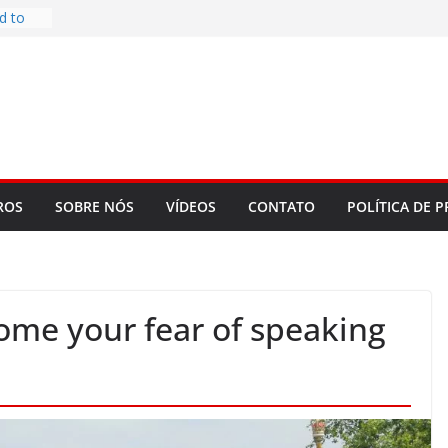
d to
ys
bookLM
ning
 make
t Rose
re
ROS
SOBRE NÓS
VÍDEOS
CONTATO
POLÍTICA DE P
ome your fear of speaking