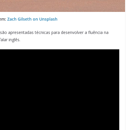
gem:
Zach Gilseth on Unsplash
 são apresentadas técnicas para desenvolver a fluência na
lar inglês.