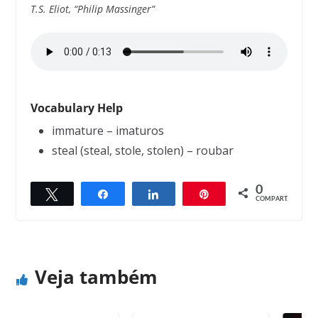
T.S. Eliot, “Philip Massinger”
Vocabulary Help
immature – imaturos
steal (steal, stole, stolen) – roubar
0
Twittar
Compartilhar
Compartilhar
Pin
← Previous
Next →
COMPART.
Two Guys in a Supermarket
The best time to plant a tree
Veja também