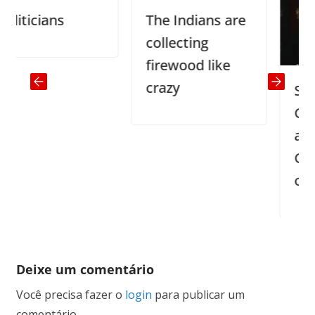
ticians
The Indians are
collecting
firewood like
crazy
Story 
Grand
and
Grandf
other 
Deixe um comentário
Você precisa fazer o
login
para publicar um
comentário.