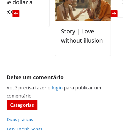
 dollar a
3 Thin
ce
Story | Love
without illusion
Deixe um comentário
Você precisa fazer o
login
para publicar um
comentário.
Categorias
Dicas práticas
Easy English Songs