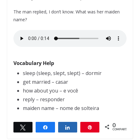
The man replied, I don’t know. What was her maiden
name?
Vocabulary Help
sleep (sleep, slept, slept) – dormir
get married – casar
how about you – e você
reply – responder
maiden name – nome de solteira
0
Twittar
Compartilhar
Compartilhar
Pin
← Previous
Next →
COMPART.
A New Philosophy
A Letter From School