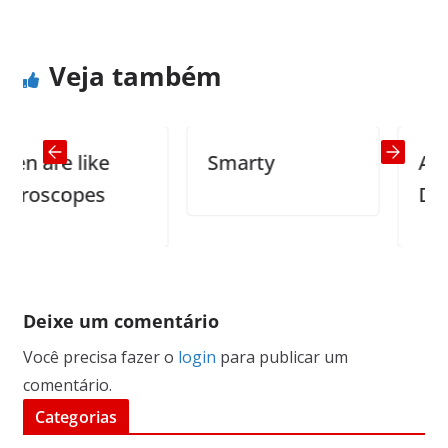
Veja também
are like
Smarty
At the
oscopes
Depar
Deixe um comentário
Você precisa fazer o
login
para publicar um
comentário.
Categorias