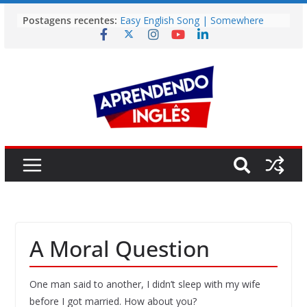
Pular
Postagens recentes:
Easy English Song | Somewhere
para
Over the Rainbow (Israel
o
Kamakawiwo’ole)
Easy English Song | Unchained
conteúdo
Melody (Alex North)
Vídeo | How I m using NotebookLM
to power up my language learning
Vídeo | Do imaginary friends make
you smarter?
Story | Brasília: The City That Rose
from the Wilderness
A Moral Question
One man said to another, I didn’t sleep with my wife
before I got married. How about you?