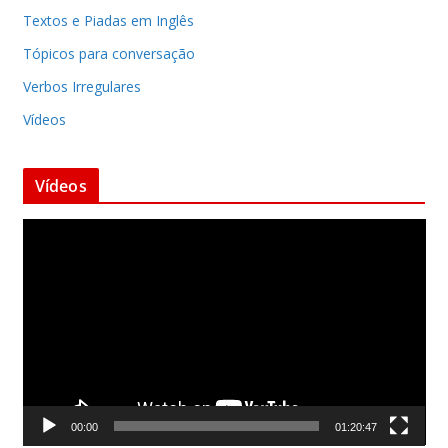
Textos e Piadas em Inglês
Tópicos para conversação
Verbos Irregulares
Vídeos
Vídeos
T
o
c
a
d
o
r
d
00:00
01:20:47
e