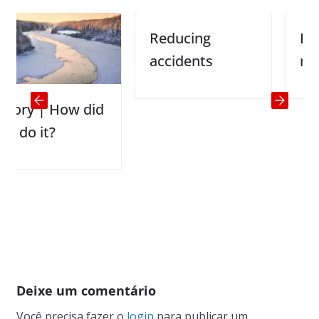
Reducing
Baldne
accidents
men
ry | How did
o it?
Deixe um comentário
Você precisa fazer o
login
para publicar um