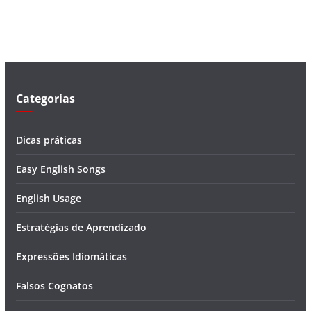
v
í
d
e
o
Categorias
Dicas práticas
Easy English Songs
English Usage
Estratégias de Aprendizado
Expressões Idiomáticas
Falsos Cognatos