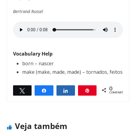
Bertrand Russel
Vocabulary Help
born – nascer
make (make, made, made) – tornados, feitos
0
Twittar
Compartilhar
Compartilhar
Pin
← Previous
Next →
COMPART.
Talent and Genius
Silent Men
Veja também