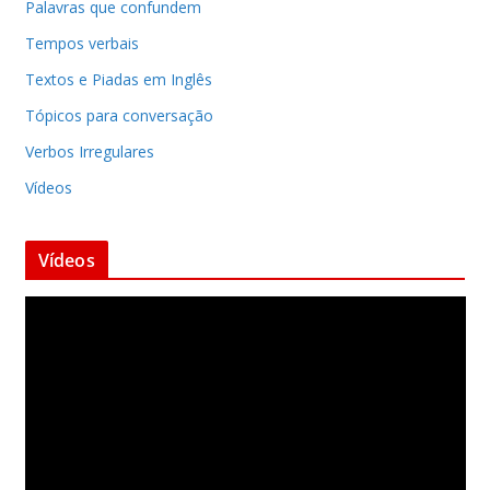
Palavras que confundem
Tempos verbais
Textos e Piadas em Inglês
Tópicos para conversação
Verbos Irregulares
Vídeos
Vídeos
T
o
c
a
d
o
r