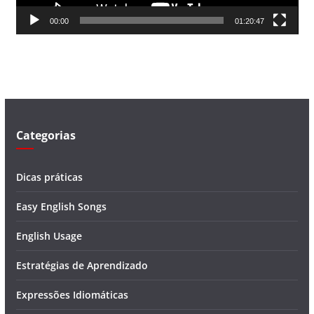
d
00:00
01:20:47
e
v
í
d
e
o
Categorias
Dicas práticas
Easy English Songs
English Usage
Estratégias de Aprendizado
Expressões Idiomáticas