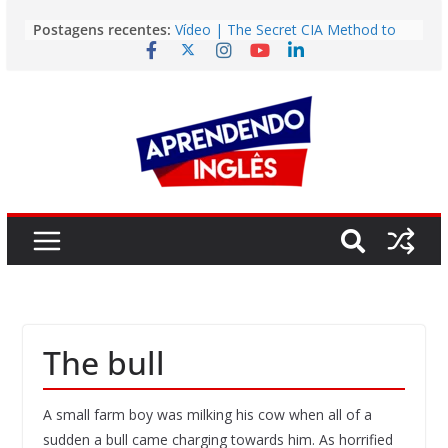
Pular
Postagens recentes:
Vídeo | The Secret CIA Method to
para
Learn Any Language in 11 Days
o
Vídeo | How I m using NotebookLM
to power up my language learning
conteúdo
Vídeo | Do imaginary friends make
you smarter?
Story | Brasília: The City That Rose
from the Wilderness
Easy English Song | Somewhere
Over the Rainbow (Israel
Kamakawiwo’ole)
The bull
A small farm boy was milking his cow when all of a
sudden a bull came charging towards him. As horrified