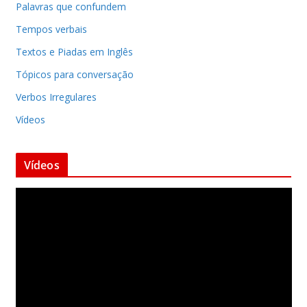
Palavras que confundem
Tempos verbais
Textos e Piadas em Inglês
Tópicos para conversação
Verbos Irregulares
Vídeos
Vídeos
T
o
c
a
d
o
r