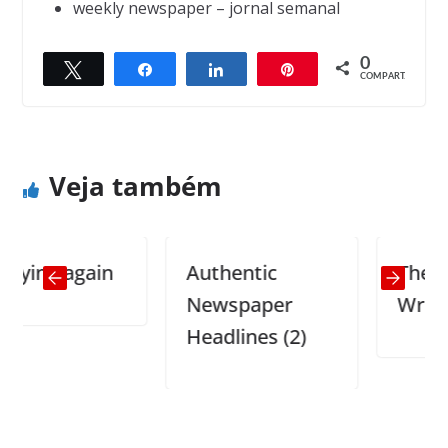
weekly newspaper – jornal semanal
0
Twittar
Compartilhar
Compartilhar
Pin
← Previous
Next →
COMPART.
How do you spell it?
The bull
Veja também
ng again
Authentic
The Grea
Newspaper
Writer
Headlines (2)