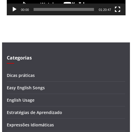
d
00:00
01:20:47
e
v
í
d
e
o
Categorias
Dicas práticas
Easy English Songs
English Usage
Estratégias de Aprendizado
Expressões Idiomáticas