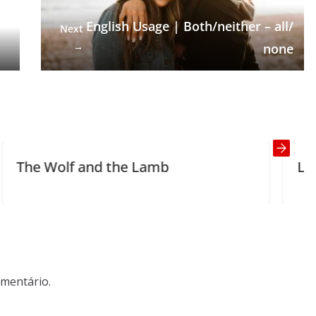
English Usage | Both/neither – all/
Next
→
none
nd the Lamb
Little Johnny’s fie
mentário.