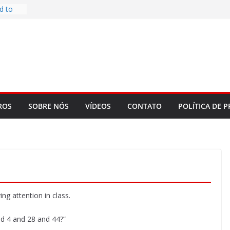
d to
ys
bookLM
ning
 make
t Rose
re
ROS
SOBRE NÓS
VÍDEOS
CONTATO
POLÍTICA DE P
ng attention in class.
nd 4 and 28 and 44?”