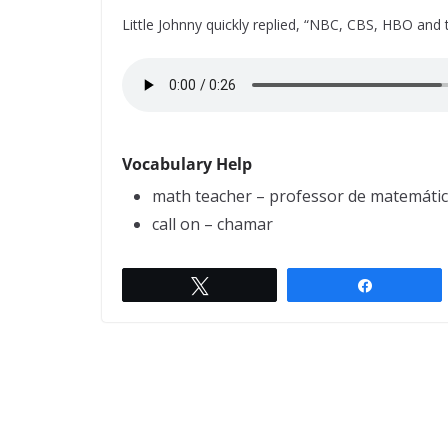
Little Johnny quickly replied, “NBC, CBS, HBO and
Vocabulary Help
math teacher – professor de matemáti
call on – chamar
Twittar
Compartil