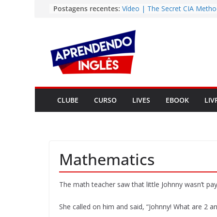
Pular
Postagens recentes:
Vídeo | The Secret CIA Metho
Learn Any Language in 11 Da
para
Vídeo | How I m using Note
o
to power up my language lear
conteúdo
Vídeo | Do imaginary friends
you smarter?
Story | Brasília: The City Tha
from the Wilderness
Easy English Song | Somewhe
Over the Rainbow (Israel
CLUBE
CURSO
LIVES
EBOOK
LIV
Kamakawiwo’ole)
Mathematics
The math teacher saw that little Johnny wasn’t payi
She called on him and said, “Johnny! What are 2 a