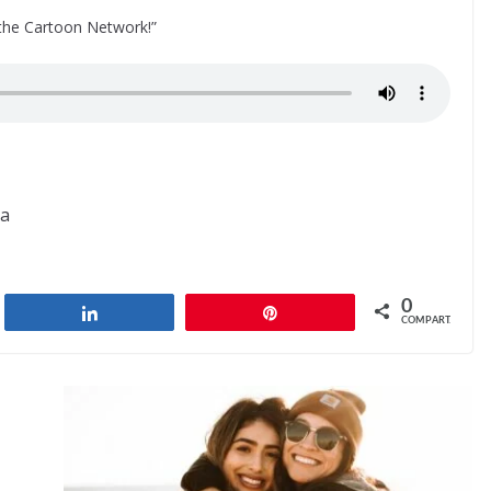
 the Cartoon Network!”
ca
0
har
Compartilhar
Pin
COMPART.