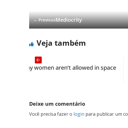
Mediocrity
← Previous
Veja também
omen aren’t allowed in space
The Wolf a
Deixe um comentário
Você precisa fazer o
login
para publicar um co