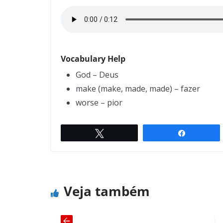
Vocabulary Help
God – Deus
make (make, made, made) – fazer
worse – pior
Twittar
Compartil
Men and Smart Women
← Previous
Veja também