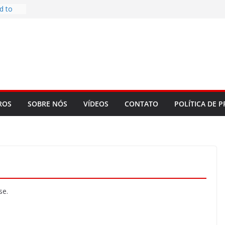
d to
ys
bookLM
ning
 make
t Rose
re
ROS
SOBRE NÓS
VÍDEOS
CONTATO
POLÍTICA DE P
se.