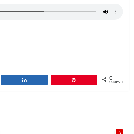
0
har
Compartilhar
Pin
COMPART.
Memory problems
Next →