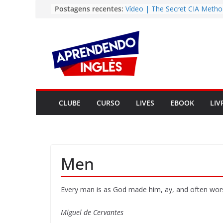
Pular
Postagens recentes:
Vídeo | The Secret CIA Metho
Learn Any Language in 11 Da
para
Vídeo | How I m using Note
o
to power up my language lear
conteúdo
Vídeo | Do imaginary friends
you smarter?
Story | Brasília: The City Tha
from the Wilderness
Easy English Song | Somewhe
Over the Rainbow (Israel
CLUBE
CURSO
LIVES
EBOOK
LIV
Kamakawiwo’ole)
Men
Every man is as God made him, ay, and often wor
Miguel de Cervantes