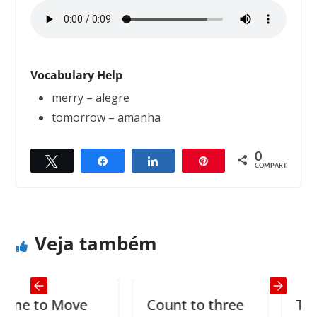
Vocabulary Help
merry – alegre
tomorrow – amanha
0
Twittar
Compartilhar
Compartilhar
Pin
← Previous
Next →
COMPART.
Tomorrow rain
To hear and to listen
Veja também
e to Move
Count to three
To be 