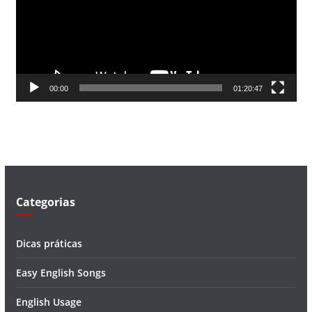
a
d
o
r
d
00:00
01:20:47
e
v
í
d
e
o
Categorias
Dicas práticas
Easy English Songs
English Usage