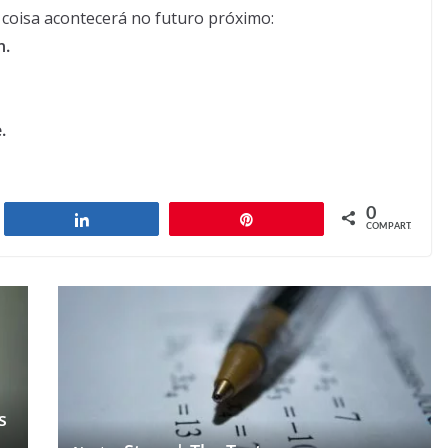
 coisa acontecerá no futuro próximo:
n.
.
0
har
Compartilhar
Pin
COMPART.
s