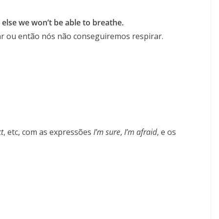
r else we won’t be able to breathe.
 ar ou então nós não conseguiremos respirar.
t
, etc, com as expressões
I’m sure
,
I’m afraid
, e os