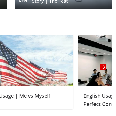
Story | The Test
Next →
English Usage | Past Perfect/Past
Perfect Continuous