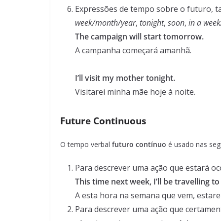
Expressões de tempo sobre o futuro, t
week/month/year
,
tonight
,
soon
,
in a wee
The campaign will start tomorrow.
A campanha começará amanhã.
I’ll visit my mother tonight.
Visitarei minha mãe hoje à noite.
Future Continuous
O tempo verbal
futuro contínuo
é usado nas segu
Para descrever uma ação que estará o
This time next week, I’ll be travelling to
A esta hora na semana que vem, estarei
Para descrever uma ação que certamen