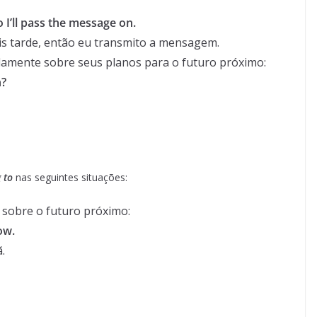
 so I’ll pass the message on.
ais tarde, então eu transmito a mensagem.
mente sobre seus planos para o futuro próximo:
n?
 to
nas seguintes situações:
 sobre o futuro próximo:
ow.
.