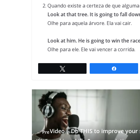
Quando existe a certeza de que alguma
Look at that tree. It is going to fall dow
Olhe para aquela árvore. Ela vai cair.
Look at him. He is going to win the race
Olhe para ele. Ele vai vencer a corrida.
Twittar
Compartil
Video | Do THIS to improve your 
← Pre
vious