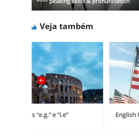
peaking skills & pronunciation
Veja também
e”
English Usage | Me vs Myself