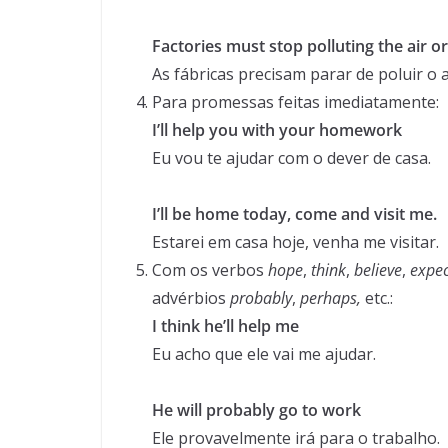
Factories must stop polluting the air o
As fábricas precisam parar de poluir o
Para promessas feitas imediatamente:
I’ll help you with your homework
Eu vou te ajudar com o dever de casa.
I’ll be home today, come and visit me.
Estarei em casa hoje, venha me visitar.
Com os verbos
hope
,
think
,
believe
,
expec
advérbios
probably
,
perhaps,
etc.:
I think he’ll help me
Eu acho que ele vai me ajudar.
He will probably go to work
Ele provavelmente irá para o trabalho.