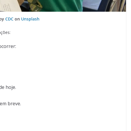
 by
CDC
on
Unsplash
ações:
correr:
de hoje.
 em breve.