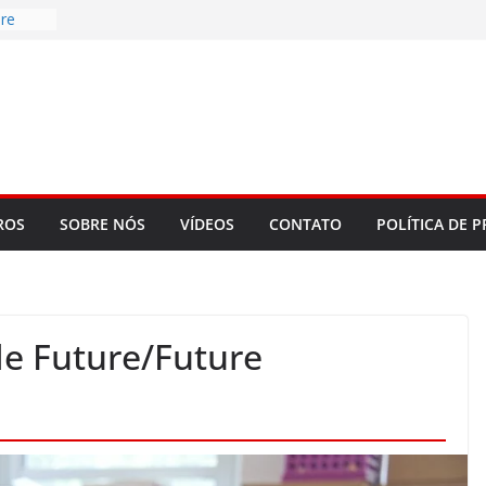
re
d
bookLM
ning
 make
t Rose
ROS
SOBRE NÓS
VÍDEOS
CONTATO
POLÍTICA DE P
le Future/Future