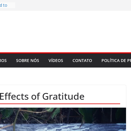
d to
ys
bookLM
ning
 make
t Rose
re
ROS
SOBRE NÓS
VÍDEOS
CONTATO
POLÍTICA DE P
ffects of Gratitude