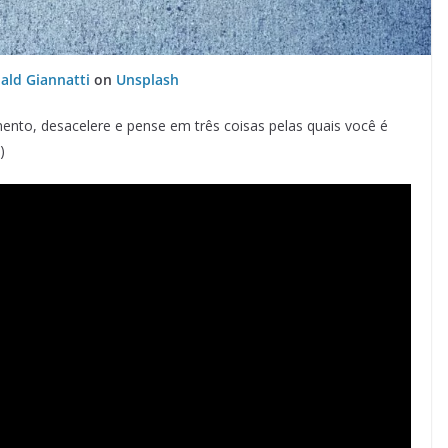
ald Giannatti
on
Unsplash
nto, desacelere e pense em três coisas pelas quais você é
)