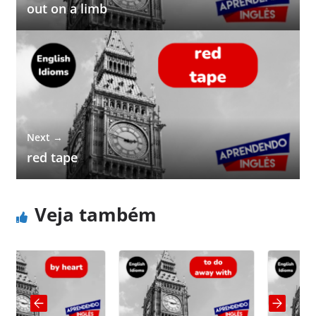
out on a limb
Next →
red tape
Veja também