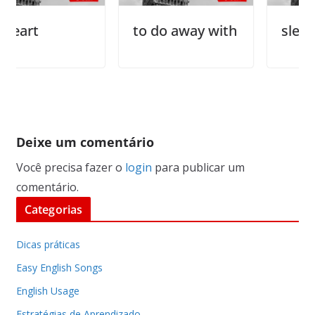
t
to do away with
sleep on it
Deixe um comentário
Você precisa fazer o
login
para publicar um
comentário.
Categorias
Dicas práticas
Easy English Songs
English Usage
Estratégias de Aprendizado