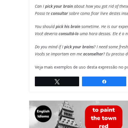
Can I
pick your brain
about how you got rid of these
Posso te
consultar
sobre como ficar livre destes ins
You should
pick his brain
sometime. He is our expe
Você deveria
consultá-lo
uma hora dessas. Ele é o 
Do you mind if I
pick your brains
? I need some fresh
Vocês se importam em me
aconselhar
? Eu preciso d
Veja mais exemplos de uso desta expressão no p
Twittar
Compartil