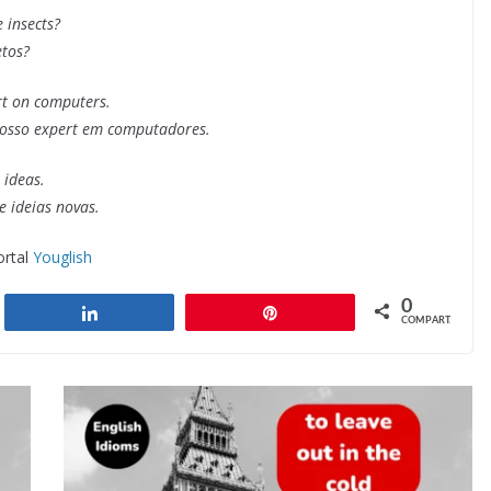
 insects?
etos?
rt on computers.
nosso expert em computadores.
 ideas.
e ideias novas.
ortal
Youglish
0
har
Compartilhar
Pin
COMPART.