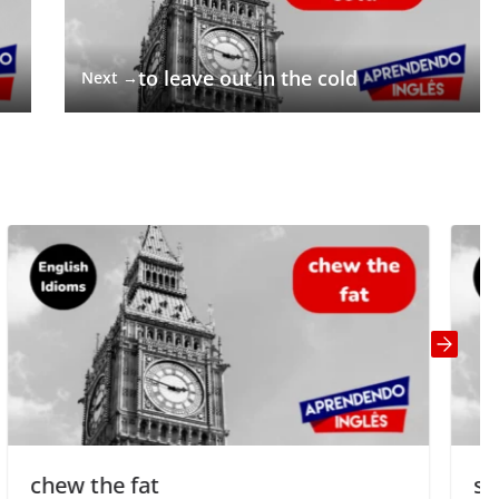
to leave out in the cold
Next →
so far so good