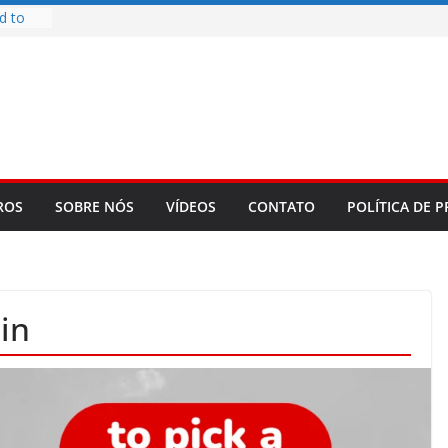
d to
ys
bookLM
ning
 make
t Rose
re
ROS
SOBRE NÓS
VÍDEOS
CONTATO
POLÍTICA DE P
ain