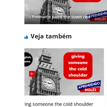
to paint the town red
← Previous
Veja também
eone the cold shoulder
chew the fat