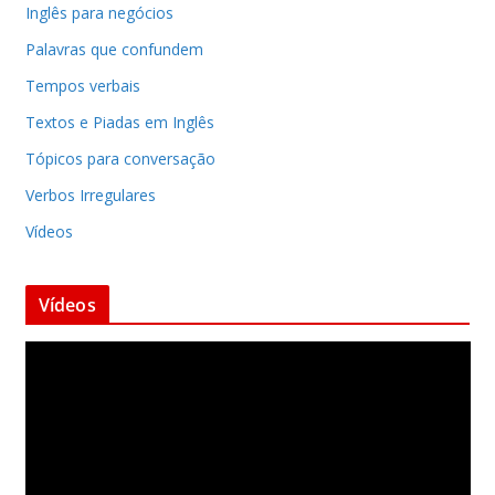
Inglês para negócios
Palavras que confundem
Tempos verbais
Textos e Piadas em Inglês
Tópicos para conversação
Verbos Irregulares
Vídeos
Vídeos
T
o
c
a
d
o