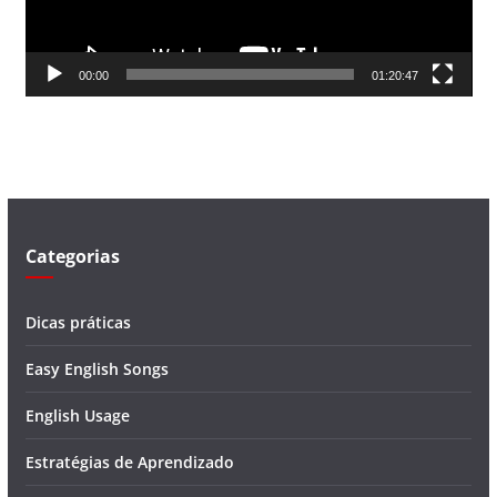
r
d
00:00
01:20:47
e
v
í
d
e
o
Categorias
Dicas práticas
Easy English Songs
English Usage
Estratégias de Aprendizado