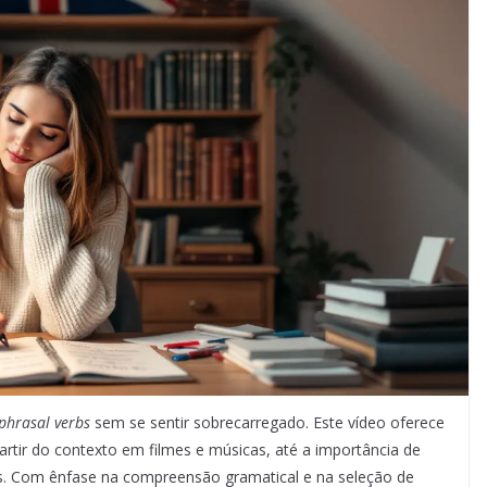
phrasal verbs
sem se sentir sobrecarregado. Este vídeo oferece
artir do contexto em filmes e músicas, até a importância de
icas. Com ênfase na compreensão gramatical e na seleção de