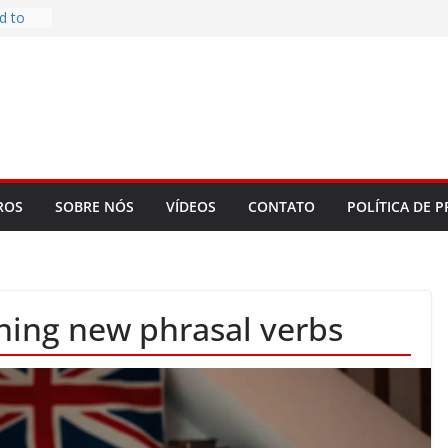
d to
ys
bookLM
ning
 make
t Rose
re
ROS
SOBRE NÓS
VÍDEOS
CONTATO
POLÍTICA DE P
arning new phrasal verbs