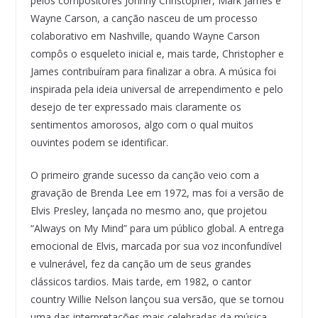
pelos compositores Johnny Christopher, Mark James e
Wayne Carson, a canção nasceu de um processo
colaborativo em Nashville, quando Wayne Carson
compôs o esqueleto inicial e, mais tarde, Christopher e
James contribuíram para finalizar a obra. A música foi
inspirada pela ideia universal de arrependimento e pelo
desejo de ter expressado mais claramente os
sentimentos amorosos, algo com o qual muitos
ouvintes podem se identificar.
O primeiro grande sucesso da canção veio com a
gravação de Brenda Lee em 1972, mas foi a versão de
Elvis Presley, lançada no mesmo ano, que projetou
“Always on My Mind” para um público global. A entrega
emocional de Elvis, marcada por sua voz inconfundível
e vulnerável, fez da canção um de seus grandes
clássicos tardios. Mais tarde, em 1982, o cantor
country Willie Nelson lançou sua versão, que se tornou
uma das interpretações mais celebradas da música,