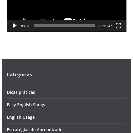
o
r
d
00:00
01:20:47
e
v
í
d
e
o
Categorias
Dicas práticas
Easy English Songs
English Usage
Estratégias de Aprendizado