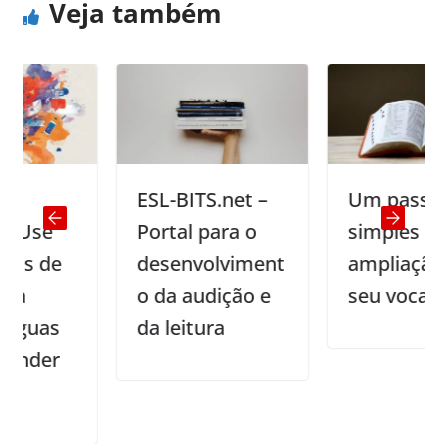
Veja também
ESL-BITS.net –
Um passo
e
Portal para o
simples para a
de
desenvolviment
ampliação do
o da audição e
seu vocabulário
as
da leitura
er