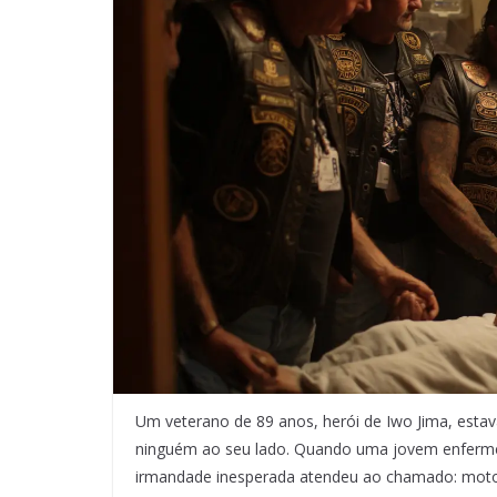
Um veterano de 89 anos, herói de Iwo Jima, esta
ninguém ao seu lado. Quando uma jovem enfermei
irmandade inesperada atendeu ao chamado: motoci