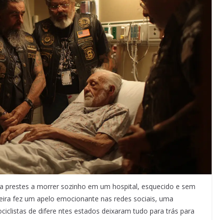
va prestes a morrer sozinho em um hospital, esquecido e sem
ra fez um apelo emocionante nas redes sociais, uma
clistas de difere ntes estados deixaram tudo para trás para