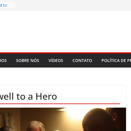
re
d to
ys
bookLM
ning
 make
t Rose
ROS
SOBRE NÓS
VÍDEOS
CONTATO
POLÍTICA DE P
well to a Hero