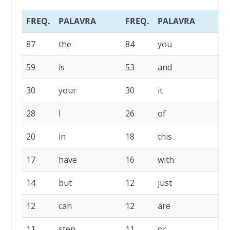
FREQ.
PALAVRA
FREQ.
PALAVRA
87
the
84
you
59
is
53
and
30
your
30
it
28
I
26
of
20
in
18
this
17
have
16
with
14
but
12
just
12
can
12
are
11
step
11
or