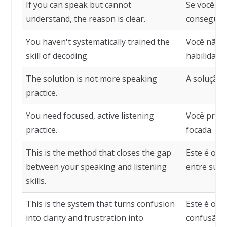
If you can speak but cannot
Se você co
understand, the reason is clear.
consegue e
You haven't systematically trained the
Você não t
skill of decoding.
habilidade 
The solution is not more speaking
A solução n
practice.
You need focused, active listening
Você precis
practice.
focada.
This is the method that closes the gap
Este é o m
between your speaking and listening
entre suas 
skills.
This is the system that turns confusion
Este é o s
into clarity and frustration into
confusão e