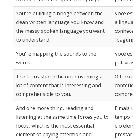
You're building a bridge between the
Você está 
clean written language you know and
a linguage
the messy spoken language you want
conhece e 
to understand.
"bagunçada
You're mapping the sounds to the
Você está
words.
palavras.
The focus should be on consuming a
O foco dev
lot of content that is interesting and
conteúdo q
comprehensible to you.
compreensí
And one more thing, reading and
E mais uma
listening at the same time forces you to
tempo forç
focus, which is the most essential
é o elemen
element of paying attention and
prestar at