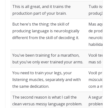
This is all great, and it trains the
Tudo isso 
production part of your brain.
produção d
But here's the thing: the skill of
Mas aqui e
producing language is neurologically
de produzi
different from the skill of decoding it.
neurologic
habilidade 
You've been training for a marathon,
Você tem 
but you've only ever trained your arms.
mas só tre
You need to train your legs, your
Você preci
listening muscles, separately and with
músculos 
the same dedication.
com a mes
The second reason is what I call the
A segunda
clean versus messy language problem.
problema d