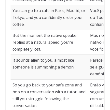
You can go to a cafe in Paris, Madrid, or
Você pode 
Tokyo, and you confidently order your
ou Tóquio,
coffee.
confiança.
But the moment the native speaker
Mas no mo
replies at a natural speed, you're
nativo res
completely lost.
você fica 
It sounds alien to you, almost like
Parece est
someone is summoning a demon.
se alguém 
demônio.
So you go back to your safe zone and
Então você
hop on a conversation with a tutor, and
segurança
still you struggle following the
com um tut
conversation.
dificuldad