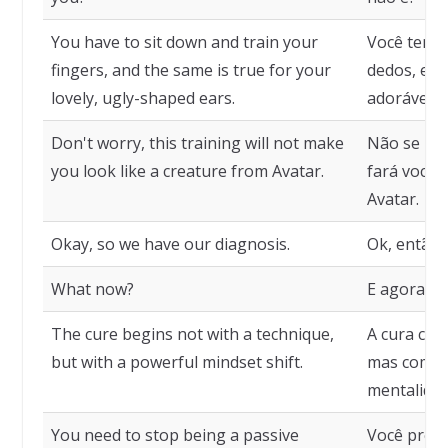
You have to sit down and train your
Você tem q
fingers, and the same is true for your
dedos, e o
lovely, ugly-shaped ears.
adoráveis 
Don't worry, this training will not make
Não se pre
you look like a creature from Avatar.
fará você 
Avatar.
Okay, so we have our diagnosis.
Ok, então 
What now?
E agora?
The cure begins not with a technique,
A cura com
but with a powerful mindset shift.
mas com u
mentalidad
You need to stop being a passive
Você preci