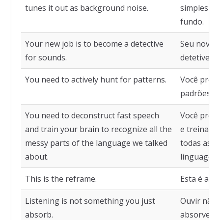
tunes it out as background noise.
simplesmen
fundo.
Your new job is to become a detective
Seu novo t
for sounds.
detetive de
You need to actively hunt for patterns.
Você preci
padrões.
You need to deconstruct fast speech
Você preci
and train your brain to recognize all the
e treinar 
messy parts of the language we talked
todas as p
about.
linguagem
This is the reframe.
Esta é a n
Listening is not something you just
Ouvir não 
absorb.
absorve.