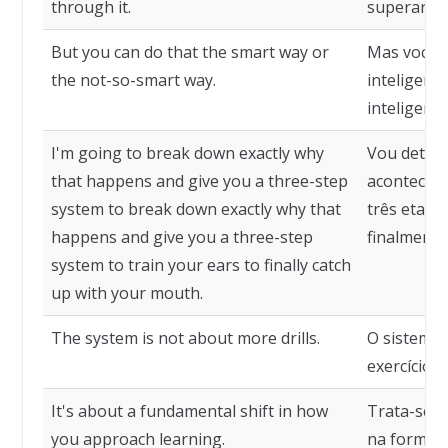
through it.
superar is
But you can do that the smart way or
Mas você p
the not-so-smart way.
inteligent
inteligente
I'm going to break down exactly why
Vou detalh
that happens and give you a three-step
acontece e
system to break down exactly why that
três etapa
happens and give you a three-step
finalmente
system to train your ears to finally catch
up with your mouth.
The system is not about more drills.
O sistema 
exercícios.
It's about a fundamental shift in how
Trata-se 
you approach learning.
na forma 