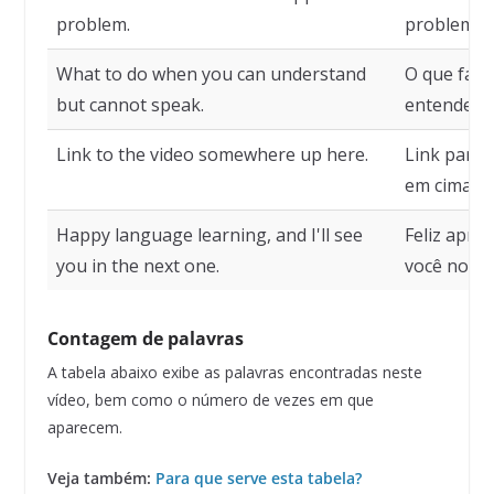
problem.
problema 
What to do when you can understand
O que faz
but cannot speak.
entender, 
Link to the video somewhere up here.
Link para 
em cima.
Happy language learning, and I'll see
Feliz apre
you in the next one.
você no pr
Contagem de palavras
A tabela abaixo exibe as palavras encontradas neste
vídeo, bem como o número de vezes em que
aparecem.
Veja também:
Para que serve esta tabela?