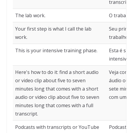
transcriçõe
The lab work.
O trabalho
Your first step is what I call the lab
Seu primei
work.
trabalho d
This is your intensive training phase.
Esta é sua
intensivo.
Here's how to do it: find a short audio
Veja como 
or video clip about five to seven
áudio ou v
minutes long that comes with a short
sete minut
audio or video clip about five to seven
com uma tr
minutes long that comes with a full
transcript.
Podcasts with transcripts or YouTube
Podcasts c