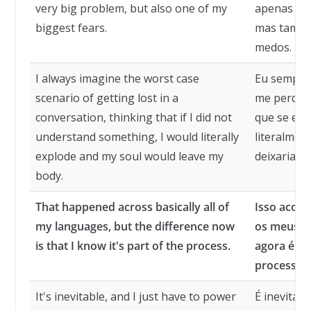
very big problem, but also one of my
apenas um
biggest fears.
mas també
medos.
I always imagine the worst case
Eu sempre 
scenario of getting lost in a
me perder
conversation, thinking that if I did not
que se eu 
understand something, I would literally
literalmen
explode and my soul would leave my
deixaria m
body.
That happened across basically all of
Isso acon
my languages, but the difference now
os meus id
is that I know it's part of the process.
agora é qu
processo.
It's inevitable, and I just have to power
É inevitáv