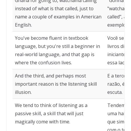
Ghana for going to, watchama calling
"Gonna" pa
instead of what is that called, just to
"watchamac
name a couple of examples in American
called", ap
English.
exemplos n
You've become fluent in textbook
Você se to
language, but you're still a beginner in
livros didá
real-world language, and that gap is
iniciante 
where the confusion lives.
essa lacun
And the third, and perhaps most
E a terceir
important reason is the listening skill
razão, é a 
illusion.
escuta.
We tend to think of listening as a
Tendemos 
passive skill, a skill that will just
uma habili
magically come with time.
que simpl
com o tem