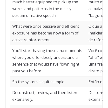
much better equipped to pick up the
muito mai
words and patterns in the messy
as palavra
stream of native speech.
"bagunçado
What were once passive and efficient
O que ante
exposure has become now a form of
ineficient
active reinforcement.
de reforço 
You'll start having those aha moments
Você come
where you effortlessly understand a
"aha!" em 
sentence that would have flown right
uma frase 
past you before.
direto por 
So the system is quite simple.
Então o si
Deconstruct, review, and then listen
Desconstru
extensively.
extensiva