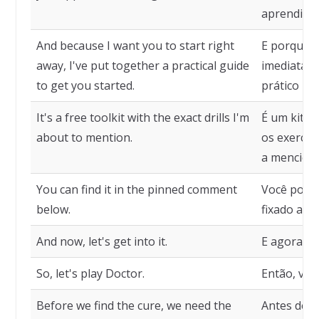
aprendizad
And because I want you to start right
E porque 
away, I've put together a practical guide
imediatame
to get you started.
prático pa
It's a free toolkit with the exact drills I'm
É um kit d
about to mention.
os exercíc
a menciona
You can find it in the pinned comment
Você pode 
below.
fixado abai
And now, let's get into it.
E agora, v
So, let's play Doctor.
Então, vam
Before we find the cure, we need the
Antes de e