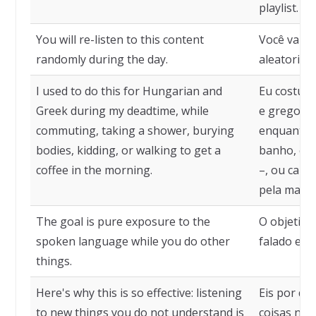
playlist.
You will re-listen to this content
Você vai r
randomly during the day.
aleatoriam
I used to do this for Hungarian and
Eu costuma
Greek during my deadtime, while
e grego d
commuting, taking a shower, burying
enquanto i
bodies, kidding, or walking to get a
banho, ent
coffee in the morning.
–, ou cami
pela manh
The goal is pure exposure to the
O objetivo
spoken language while you do other
falado enq
things.
Here's why this is so effective: listening
Eis por que
to new things you do not understand is
coisas nov