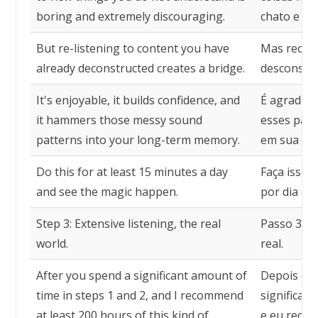
boring and extremely discouraging.
chato e e
But re-listening to content you have
Mas reouvi
already deconstructed creates a bridge.
desconstru
It's enjoyable, it builds confidence, and
É agradável
it hammers those messy sound
esses pad
patterns into your long-term memory.
em sua me
Do this for at least 15 minutes a day
Faça isso 
and see the magic happen.
por dia e v
Step 3: Extensive listening, the real
Passo 3: A
world.
real.
After you spend a significant amount of
Depois de
time in steps 1 and 2, and I recommend
significati
at least 200 hours of this kind of
e eu reco