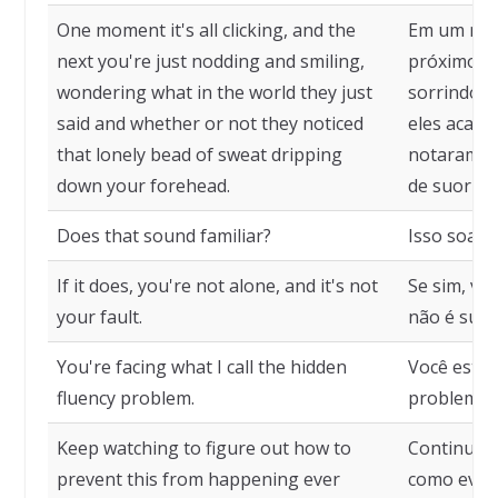
One moment it's all clicking, and the
Em um mom
next you're just nodding and smiling,
próximo v
wondering what in the world they just
sorrindo, 
said and whether or not they noticed
eles acaba
that lonely bead of sweat dripping
notaram ou
down your forehead.
de suor es
Does that sound familiar?
Isso soa fa
If it does, you're not alone, and it's not
Se sim, vo
your fault.
não é sua.
You're facing what I call the hidden
Você está
fluency problem.
problema d
Keep watching to figure out how to
Continue a
prevent this from happening ever
como evita