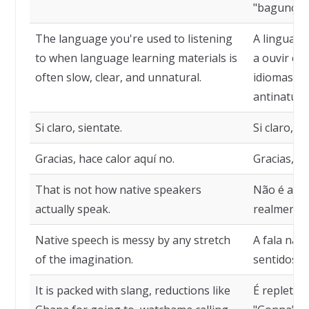
"bagunçad
The language you're used to listening
A linguag
to when language learning materials is
a ouvir em
often slow, clear, and unnatural.
idiomas é 
antinatural
Si claro, sientate.
Si claro, si
Gracias, hace calor aquí no.
Gracias, ha
That is not how native speakers
Não é assi
actually speak.
realmente 
Native speech is messy by any stretch
A fala nat
of the imagination.
sentidos d
It is packed with slang, reductions like
É repleta 