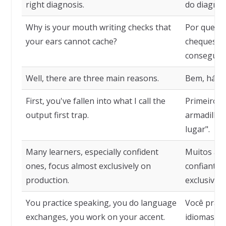
right diagnosis.
do diagnós
Why is your mouth writing checks that
Por que su
your ears cannot cache?
cheques" q
conseguem
Well, there are three main reasons.
Bem, há tr
First, you've fallen into what I call the
Primeiro, 
output first trap.
armadilha 
lugar".
Many learners, especially confident
Muitos apr
ones, focus almost exclusively on
confiantes
production.
exclusivam
You practice speaking, you do language
Você pratic
exchanges, you work on your accent.
idiomas, t