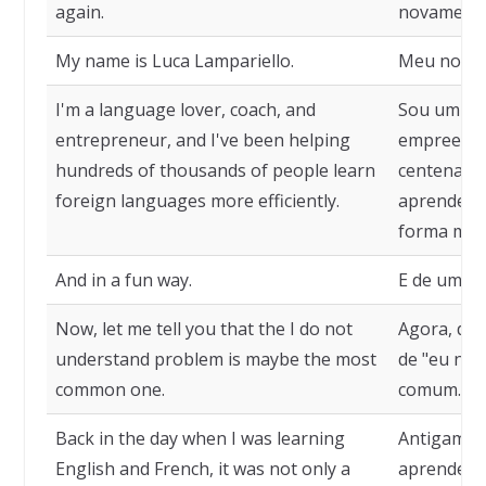
again.
novamente
My name is Luca Lampariello.
Meu nome 
I'm a language lover, coach, and
Sou um ent
entrepreneur, and I've been helping
empreende
hundreds of thousands of people learn
centenas d
foreign languages more efficiently.
aprender l
forma mais 
And in a fun way.
E de uma m
Now, let me tell you that the I do not
Agora, dei
understand problem is maybe the most
de "eu não
common one.
comum.
Back in the day when I was learning
Antigamen
English and French, it was not only a
aprendendo