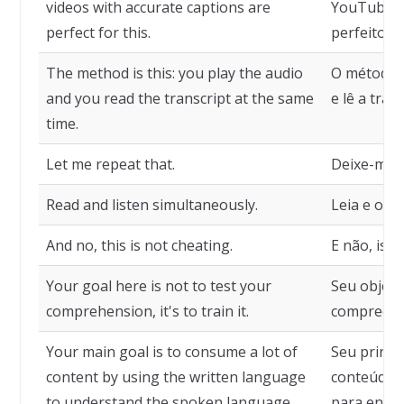
videos with accurate captions are
YouTube c
perfect for this.
perfeitos p
The method is this: you play the audio
O método é
and you read the transcript at the same
e lê a tra
time.
Let me repeat that.
Deixe-me r
Read and listen simultaneously.
Leia e ouç
And no, this is not cheating.
E não, isso
Your goal here is not to test your
Seu objeti
comprehension, it's to train it.
compreensã
Your main goal is to consume a lot of
Seu princi
content by using the written language
conteúdo u
to understand the spoken language.
para enten