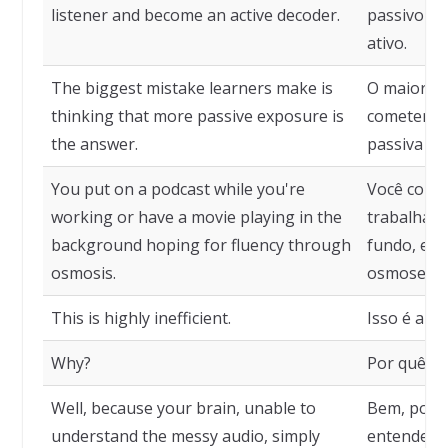
listener and become an active decoder.
passivo e 
ativo.
The biggest mistake learners make is
O maior er
thinking that more passive exposure is
cometem é
the answer.
passiva é 
You put on a podcast while you're
Você colo
working or have a movie playing in the
trabalha o
background hoping for fluency through
fundo, esp
osmosis.
osmose.
This is highly inefficient.
Isso é alta
Why?
Por quê?
Well, because your brain, unable to
Bem, porqu
understand the messy audio, simply
entender o