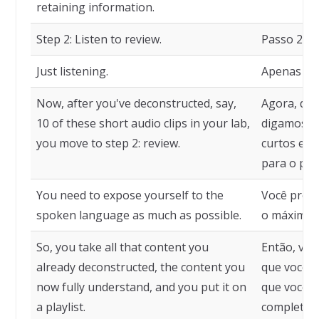
retaining information.
Step 2: Listen to review.
Passo 2: Ou
Just listening.
Apenas ou
Now, after you've deconstructed, say,
Agora, dep
10 of these short audio clips in your lab,
digamos, 1
you move to step 2: review.
curtos em 
para o pass
You need to expose yourself to the
Você preci
spoken language as much as possible.
o máximo p
So, you take all that content you
Então, voc
already deconstructed, the content you
que você j
now fully understand, and you put it on
que você 
a playlist.
completam