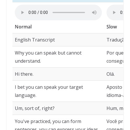
Normal
Slow
English Transcript
Tradução
Why you can speak but cannot
Por que vo
understand.
consegue 
Hi there.
Olá.
I bet you can speak your target
Aposto que
language.
idioma-alv
Um, sort of, right?
Hum, mais
You've practiced, you can form
Você prati
sentences, you can express your ideas.
consegue e