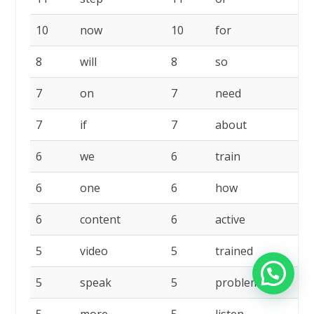
10
now
10
for
8
will
8
so
7
on
7
need
7
if
7
about
6
we
6
train
6
one
6
how
6
content
6
active
5
video
5
trained
5
speak
5
problem