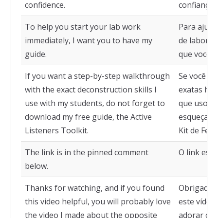
confidence.
confiança.
To help you start your lab work
Para ajudá
immediately, I want you to have my
de laborat
guide.
que você t
If you want a step-by-step walkthrough
Se você qu
with the exact deconstruction skills I
exatas hab
use with my students, do not forget to
que uso c
download my free guide, the Active
esqueça de
Listeners Toolkit.
Kit de Fer
The link is in the pinned comment
O link est
below.
Thanks for watching, and if you found
Obrigado p
this video helpful, you will probably love
este vídeo 
the video I made about the opposite
adorar o v