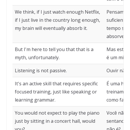
We think, if I just watch enough Netflix,
Pensamos: s
if I just live in the country long enough,
suficiente
my brain will eventually absorb it.
tempo sufi
absorvend
But I'm here to tell you that that is a
Mas estou 
myth, unfortunately.
é um mito,
Listening is not passive.
Ouvir não 
It's an active skill that requires specific
É uma habi
focused training, just like speaking or
treinament
learning grammar.
como falar
You would not expect to play the piano
Você não e
just by sitting in a concert hall, would
sentando e
you?
não é?