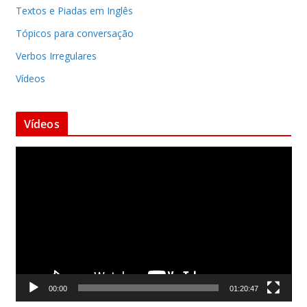
Textos e Piadas em Inglês
Tópicos para conversação
Verbos Irregulares
Vídeos
Vídeos
T
o
c
a
d
o
r
d
00:00
01:20:47
e