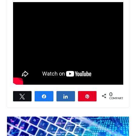
0
Twittar
Compartilhar
Compartilhar
Pin
COMPART.