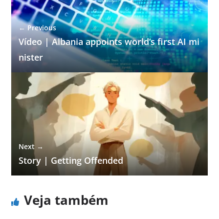
← Previous
Vídeo | Albania appoints world’s first AI mi
nister
Next →
Story | Getting Offended
Veja também