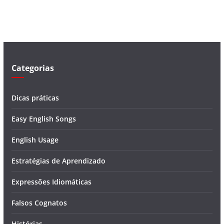
v
í
d
e
o
Categorias
Dicas práticas
Easy English Songs
English Usage
Estratégias de Aprendizado
Expressões Idiomáticas
Falsos Cognatos
Histórias