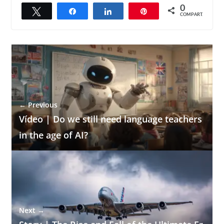
0
Twittar
Compartilhar
Compartilhar
Pin
COMPART.
← Previous
Vídeo | Do we still need language teachers
in the age of AI?
Next →