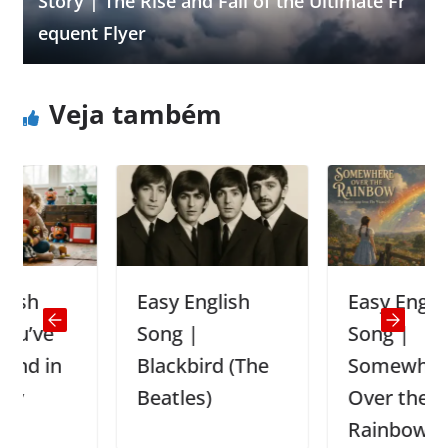
Story | The Rise and Fall of the Ultimate Fr
equent Flyer
Veja também
Easy English
Easy English
e
Song |
Song |
in
Blackbird (The
Somewhere
Beatles)
Over the
Rainbow (Israel