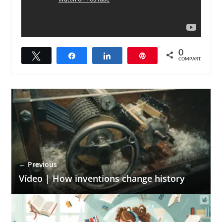
0
Twittar
Compartilhar
Compartilhar
Pin
COMPART.
← Previous
Vídeo | How inventions change history