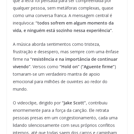
que a letra foi pensada para ser compreendida por
qualquer pessoa, sem metáforas complexas, quase
como uma conversa franca. A mensagem central é
inequívoca:
“todos sofrem em algum momento da
vida, e ninguém está sozinho nessa experiência”
.
A música aborda sentimentos como tristeza,
frustração e desespero, mas sempre com uma ênfase
firme na
“resistência e na importância de continuar
vivendo”
. Versos como
“Hold on”
(
“Aguente firme”
)
tornaram-se um verdadeiro mantra de apoio
emocional para milhões de ouvintes ao redor do
mundo.
O videoclipe, dirigido por
“Jake Scott”
, contribuiu
enormemente para a força da canção. Ele retrata
pessoas presas em um congestionamento, cada uma
lidando silenciosamente com seus próprios conflitos
internos, até que todas saem dos carros e caminham