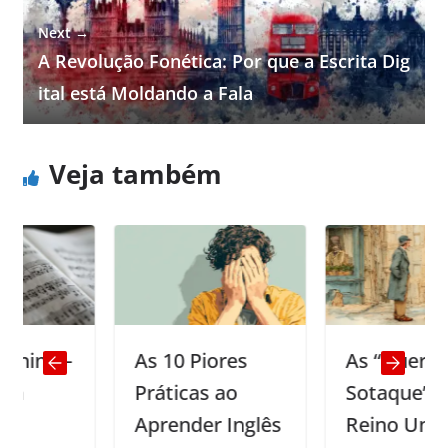
Next →
A Revolução Fonética: Por que a Escrita Dig
ital está Moldando a Fala
Veja também
g –
As 10 Piores
As “Guerras de
Práticas ao
Sotaque” do
Aprender Inglês
Reino Unido