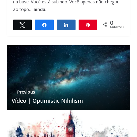
na base. Você está subindo. Você apenas não chegou
ao topo…
ainda
.
0
Twittar
Compartilhar
Compartilhar
Pin
COMPART.
← Previous
Vídeo | Optimistic Nihilism