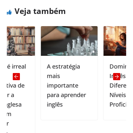
Veja também
real
A estratégia
Dominando o
mais
Inglês: Os
 de
importante
Diferentes
para aprender
Níveis de
sa
inglês
Proficiência