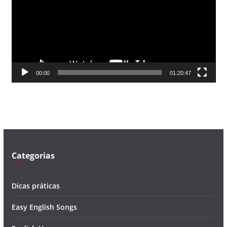
a
d
o
r
d
00:00
01:20:47
e
v
í
d
e
o
Categorias
Dicas práticas
Easy English Songs