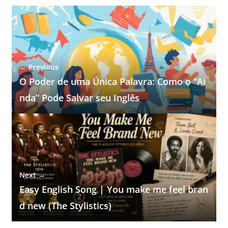
← Previous
O Poder de uma Única Palavra: Como o “Ai
nda” Pode Salvar seu Inglês
Next →
Easy English Song | You make me feel bran
d new (The Stylistics)