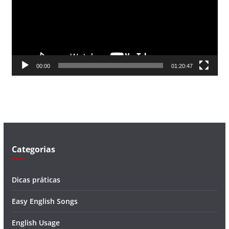
a
d
o
r
d
00:00
01:20:47
e
v
í
d
e
o
Categorias
Dicas práticas
Easy English Songs
English Usage