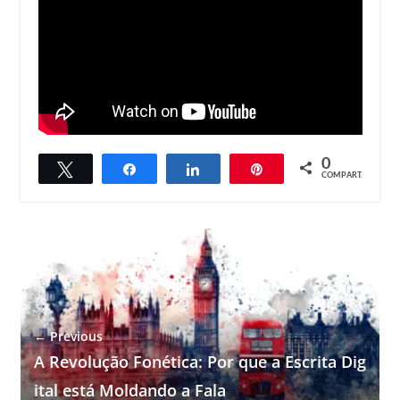
0
Twittar
Compartilhar
Compartilhar
Pin
COMPART.
← Previous
A Revolução Fonética: Por que a Escrita Dig
ital está Moldando a Fala