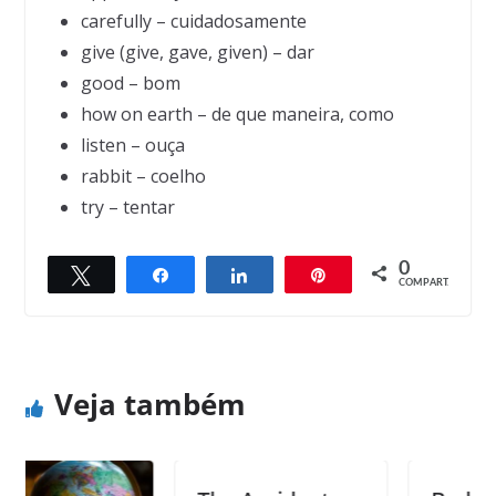
carefully – cuidadosamente
give (give, gave, given) – dar
good – bom
how on earth – de que maneira, como
listen – ouça
rabbit – coelho
try – tentar
0
Twittar
Compartilhar
Compartilhar
Pin
← Previous
Next →
COMPART.
Why was school easier for cave people?
Not interested
Veja também