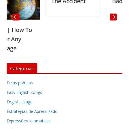
The Accident
Bad news
 How To
 Any
ge
Categorias
Dicas práticas
Easy English Songs
English Usage
Estratégias de Aprendizado
Expressões Idiomáticas