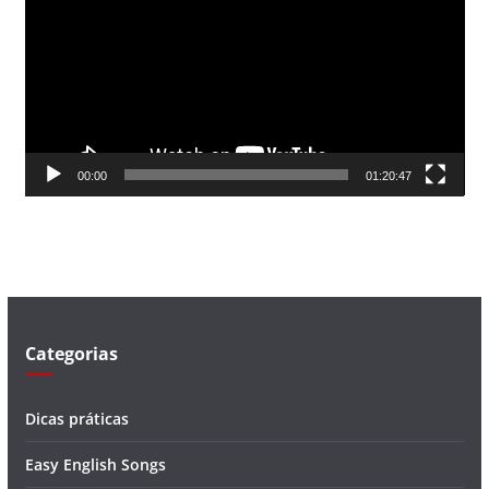
c
a
d
o
r
d
00:00
01:20:47
e
v
í
d
e
o
Categorias
Dicas práticas
Easy English Songs