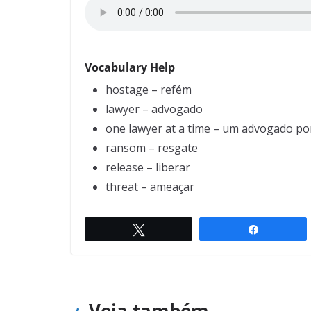
Vocabulary Help
hostage – refém
lawyer – advogado
one lawyer at a time – um advogado po
ransom – resgate
release – liberar
threat – ameaçar
Twittar
Compartil
Playing the piano
← Previous
Veja também