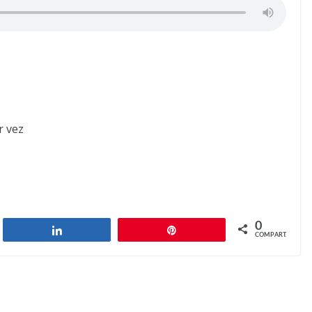
r vez
0
har
Compartilhar
Pin
COMPART.
Replace the batteries
Next →