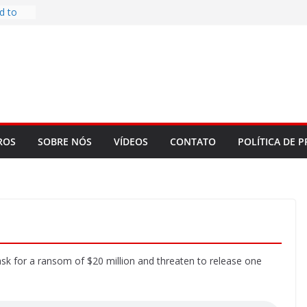
d to
ys
bookLM
ning
 make
t Rose
re
ROS
SOBRE NÓS
VÍDEOS
CONTATO
POLÍTICA DE P
ask for a ransom of $20 million and threaten to release one