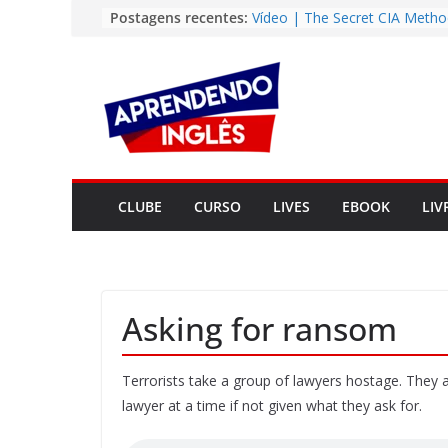
Pular
Postagens recentes:
Vídeo | The Secret CIA Metho
Learn Any Language in 11 Da
para
Vídeo | How I m using Note
o
to power up my language lear
conteúdo
Vídeo | Do imaginary friends
you smarter?
Story | Brasília: The City Tha
from the Wilderness
Easy English Song | Somewhe
Over the Rainbow (Israel
CLUBE
CURSO
LIVES
EBOOK
LIV
Kamakawiwo’ole)
Asking for ransom
Terrorists take a group of lawyers hostage. They 
lawyer at a time if not given what they ask for.