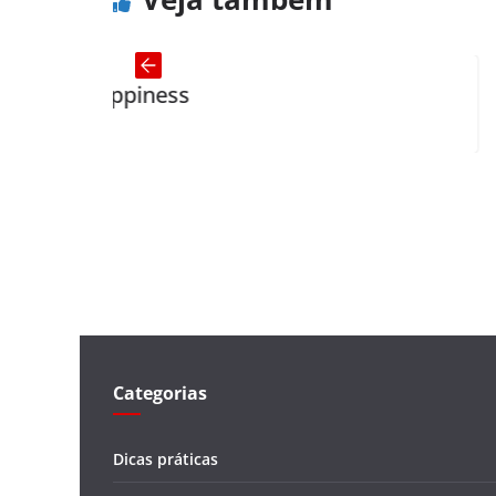
piness
Diaries
Categorias
Dicas práticas