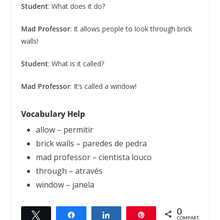
Student
: What does it do?
Mad
Professor
: It allows people to look through brick
walls!
Student
: What is it called?
Mad
Professor
: It’s called a window!
Vocabulary Help
allow – permitir
brick walls – paredes de pedra
mad professor – cientista louco
through – através
window – janela
0
Twittar
Compartilhar
Compartilhar
Pin
← Previous
Next →
COMPART.