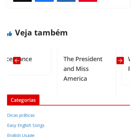
Sleep in class
Daily forgiveness
Veja também
eptance
The President
Where 
and Miss
Perche
America
Categorias
Dicas práticas
Easy English Songs
English Usage