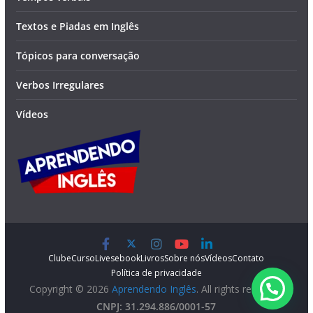
Textos e Piadas em Inglês
Tópicos para conversação
Verbos Irregulares
Vídeos
Clube
Curso
Lives
ebook
Livros
Sobre nós
Vídeos
Contato
Política de privacidade
Copyright © 2026
Aprendendo Inglês
. All rights reserved.
CNPJ: 31.294.886/0001-57