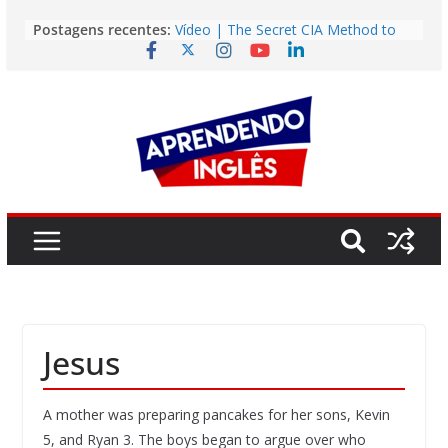
Pular
Postagens recentes:
Vídeo | The Secret CIA Method to
para
Learn Any Language in 11 Days
o
Vídeo | How I m using NotebookLM
to power up my language learning
conteúdo
Vídeo | Do imaginary friends make
you smarter?
Story | Brasília: The City That Rose
from the Wilderness
Easy English Song | Somewhere
Over the Rainbow (Israel
Kamakawiwo’ole)
Jesus
A mother was preparing pancakes for her sons, Kevin
5, and Ryan 3. The boys began to argue over who