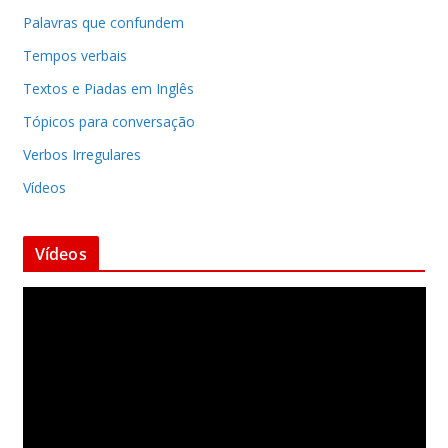
Palavras que confundem
Tempos verbais
Textos e Piadas em Inglês
Tópicos para conversação
Verbos Irregulares
Vídeos
Vídeos
T
o
c
a
d
o