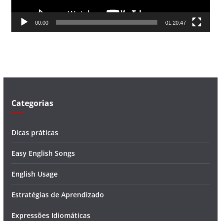
r
d
00:00
01:20:47
e
v
í
d
e
o
Categorias
Dicas práticas
Easy English Songs
English Usage
Estratégias de Aprendizado
Expressões Idiomáticas