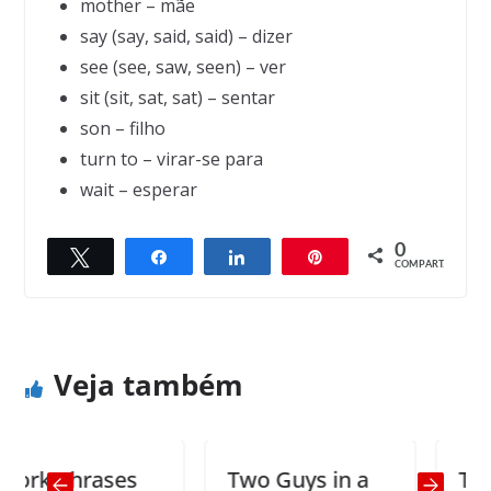
mother – mãe
say (say, said, said) – dizer
see (see, saw, seen) – ver
sit (sit, sat, sat) – sentar
son – filho
turn to – virar-se para
wait – esperar
0
Twittar
Compartilhar
Compartilhar
Pin
← Previous
Next →
COMPART.
Truth
You can read this
Veja também
k Phrases
Two Guys in a
The ri