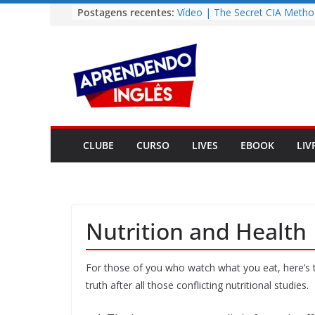
Pular
Postagens recentes:
Vídeo | The Secret CIA Metho
Learn Any Language in 11 Da
para
Vídeo | How I m using Note
o
to power up my language lear
conteúdo
Vídeo | Do imaginary friends
you smarter?
Story | Brasília: The City Tha
from the Wilderness
Easy English Song | Somewhe
Over the Rainbow (Israel
CLUBE
CURSO
LIVES
EBOOK
LIV
Kamakawiwo’ole)
Nutrition and Health
For those of you who watch what you eat, here’s the
truth after all those conflicting nutritional studies.