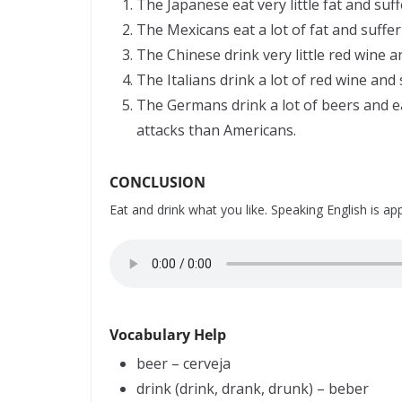
The Japanese eat very little fat and suf
The Mexicans eat a lot of fat and suffe
The Chinese drink very little red wine 
The Italians drink a lot of red wine and
The Germans drink a lot of beers and ea
attacks than Americans.
CONCLUSION
Eat and drink what you like. Speaking English is app
Vocabulary Help
beer – cerveja
drink (drink, drank, drunk) – beber