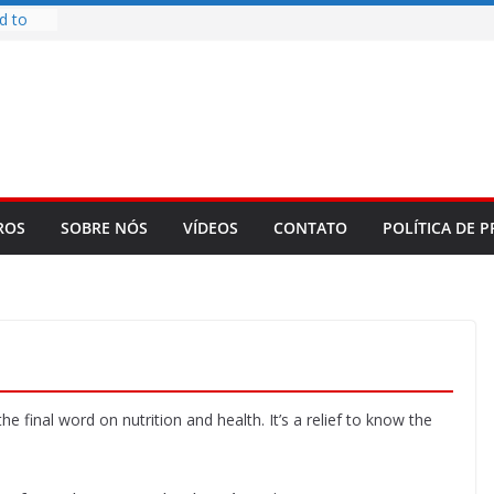
d to
ys
bookLM
ning
 make
t Rose
re
ROS
SOBRE NÓS
VÍDEOS
CONTATO
POLÍTICA DE P
 final word on nutrition and health. It’s a relief to know the