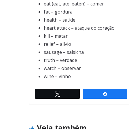
eat (eat, ate, eaten) – comer
fat – gordura
health – saúde
heart attack – ataque do coração
kill – matar
relief – alívio
sausage – salsicha
truth – verdade
watch – observar
wine – vinho
Twittar
Compartil
Honeymoon
← Previous
Veja também