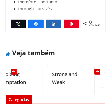
therefore – portanto
through – através
0
Twittar
Compartilhar
Compartilhar
Pin
← Previous
Next →
COMPART.
Tomorrow
Cross eyed rottweiler
Veja também
iding
Strong and
Teleg
ptation
Weak
Categorias