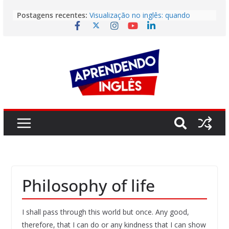
Pular
Postagens recentes:
Visualização no inglês: quando
para
imaginar vale quase tanto quanto
o
praticar
Não Entendeu? Então Leia Mais
conteúdo
Rápido
Como Aprender Inglês Como Uma
Criança
O erro invisível que está travando
sua fluência (e não é a gramática)
O maior bloqueio emocional que
impede sua fluência
Philosophy of life
I shall pass through this world but once. Any good,
therefore, that I can do or any kindness that I can show