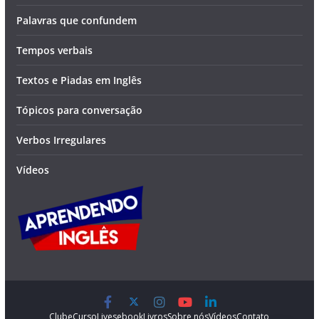
Palavras que confundem
Tempos verbais
Textos e Piadas em Inglês
Tópicos para conversação
Verbos Irregulares
Vídeos
Clube
Curso
Lives
ebook
Livros
Sobre nós
Vídeos
Contato