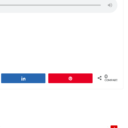
0
har
Compartilhar
Pin
COMPART.
Why we love our kids (1)
Next →