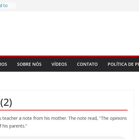
d to
ys
bookLM
ning
 make
t Rose
re
ROS
SOBRE NÓS
VÍDEOS
CONTATO
POLÍTICA DE P
(2)
his teacher a note from his mother. The note read, “The opinions
 his parents.”