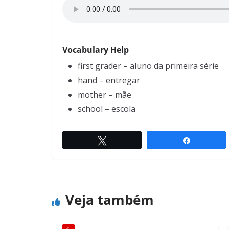
Vocabulary Help
first grader – aluno da primeira série
hand – entregar
mother – mãe
school – escola
Twittar
Compartil
Why we love our kids (3)
← Previous
Veja também