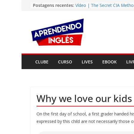
Pular
Postagens recentes:
Vídeo | The Secret CIA Metho
Learn Any Language in 11 Da
para
Vídeo | How I m using Note
o
to power up my language lear
conteúdo
Vídeo | Do imaginary friends
you smarter?
Story | Brasília: The City Tha
from the Wilderness
Easy English Song | Somewhe
Over the Rainbow (Israel
CLUBE
CURSO
LIVES
EBOOK
LIV
Kamakawiwo’ole)
Why we love our kids 
On the first day of school, a first grader handed 
expressed by this child are not necessarily those of