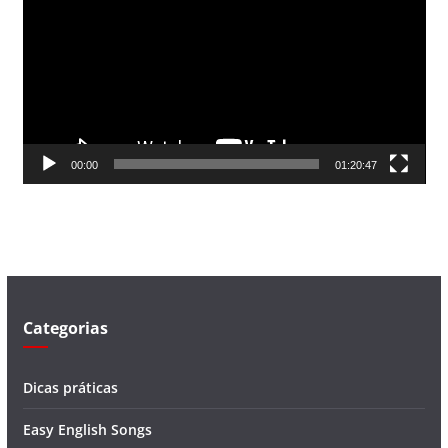
c
a
d
o
r
d
00:00
01:20:47
e
v
í
d
e
o
Categorias
Dicas práticas
Easy English Songs