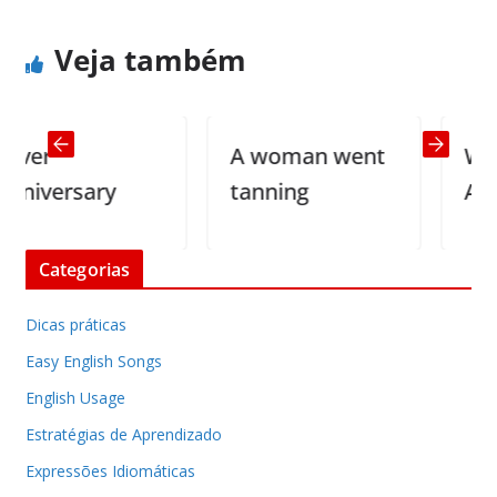
Veja também
er
A woman went
Who f
versary
tanning
Americ
Categorias
Dicas práticas
Easy English Songs
English Usage
Estratégias de Aprendizado
Expressões Idiomáticas