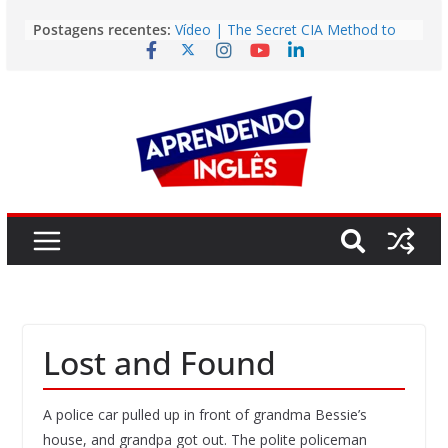
Pular
Postagens recentes:
Vídeo | The Secret CIA Method to
para
Learn Any Language in 11 Days
o
Vídeo | How I m using NotebookLM
to power up my language learning
conteúdo
Vídeo | Do imaginary friends make
you smarter?
Story | Brasília: The City That Rose
from the Wilderness
Easy English Song | Somewhere
Over the Rainbow (Israel
Kamakawiwo’ole)
Lost and Found
A police car pulled up in front of grandma Bessie’s
house, and grandpa got out. The polite policeman