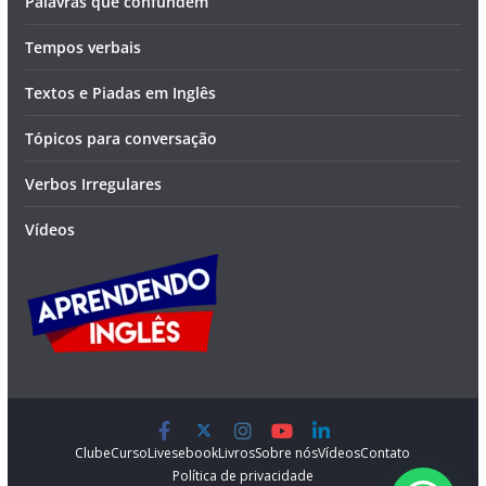
Palavras que confundem
Tempos verbais
Textos e Piadas em Inglês
Tópicos para conversação
Verbos Irregulares
Vídeos
Clube
Curso
Lives
ebook
Livros
Sobre nós
Vídeos
Contato
Política de privacidade