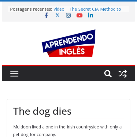
Pular
Postagens recentes:
Vídeo | The Secret CIA Method to
para
Learn Any Language in 11 Days
o
Vídeo | How I m using NotebookLM
to power up my language learning
conteúdo
Vídeo | Do imaginary friends make
you smarter?
Story | Brasília: The City That Rose
from the Wilderness
Easy English Song | Somewhere
Over the Rainbow (Israel
Kamakawiwo’ole)
The dog dies
Muldoon lived alone in the Irish countryside with only a
pet dog for company.