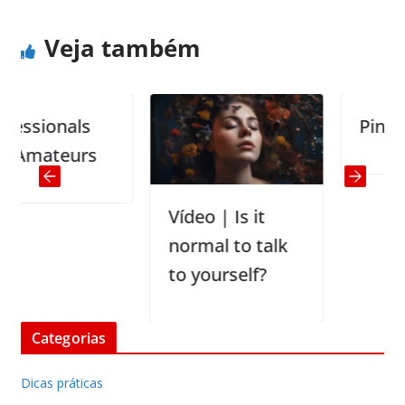
Veja também
sionals
Pinnochi
mateurs
Vídeo | Is it
normal to talk
to yourself?
Categorias
Dicas práticas