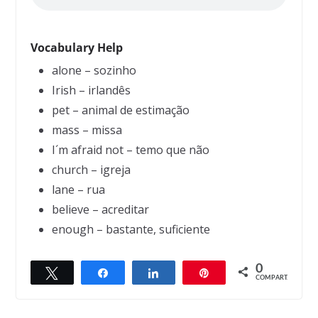
Vocabulary Help
alone – sozinho
Irish – irlandês
pet – animal de estimação
mass – missa
I´m afraid not – temo que não
church – igreja
lane – rua
believe – acreditar
enough – bastante, suficiente
0
Twittar
Compartilhar
Compartilhar
Pin
← Previous
Next →
COMPART.
The dream
The Dog and the Shadow