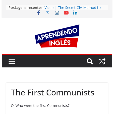
Pular
Postagens recentes:
Vídeo | The Secret CIA Method to
para
Learn Any Language in 11 Days
o
Vídeo | How I m using NotebookLM
to power up my language learning
conteúdo
Vídeo | Do imaginary friends make
you smarter?
Story | Brasília: The City That Rose
from the Wilderness
Easy English Song | Somewhere
Over the Rainbow (Israel
Kamakawiwo’ole)
The First Communists
Q. Who were the first Communists?