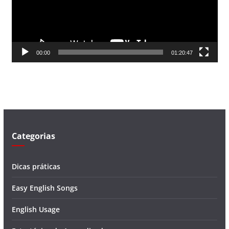
d
o
r
d
00:00
01:20:47
e
v
í
d
e
o
Categorias
Dicas práticas
Easy English Songs
English Usage