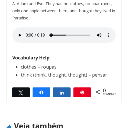
A. Adam and Eve. They had no clothes, no apartment,
only one apple between them, and thought they lived in
Paradise.
Vocabulary Help
clothes – roupas
think (think, thought, thought) – pensar
0
Twittar
Compartilhar
Compartilhar
Pin
← Previous
Next →
COMPART.
The Fisherman Piping
The Final Exam
Veja também