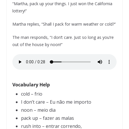
“Martha, pack up your things. I just won the California
lottery!”
Martha replies, “Shall I pack for warm weather or cold?”
The man responds, “I don’t care. Just so long as you’re
out of the house by noon!”
Vocabulary Help
cold – frio
I don’t care – Eu não me importo
noon – meio dia
pack up – fazer as malas
rush into – entrar correndo,