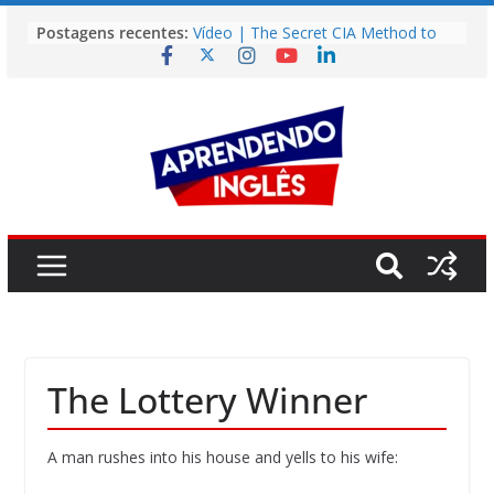
Pular
Postagens recentes:
Vídeo | The Secret CIA Method to
para
Learn Any Language in 11 Days
o
Vídeo | How I m using NotebookLM
to power up my language learning
conteúdo
Vídeo | Do imaginary friends make
you smarter?
Story | Brasília: The City That Rose
from the Wilderness
Easy English Song | Somewhere
Over the Rainbow (Israel
Kamakawiwo’ole)
The Lottery Winner
A man rushes into his house and yells to his wife: