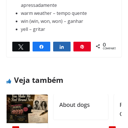
apressadamente
warm weather – tempo quente
win (win, won, won) – ganhar
yell – gritar
0
Twittar
Compartilhar
Compartilhar
Pin
← Previous
Next →
COMPART.
The Mafia and Einstein
The Lion and the Mouse
Veja também
About dogs
Reprod
Captivi