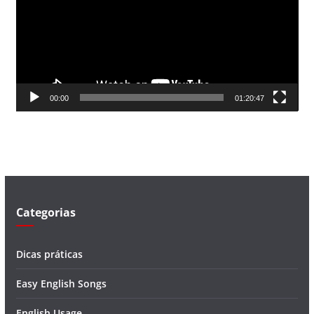
a
d
o
r
d
00:00
01:20:47
e
v
í
d
e
o
Categorias
Dicas práticas
Easy English Songs
English Usage