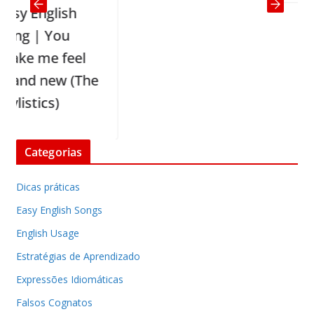
 English
g | You
e me feel
nd new (The
stics)
Categorias
Dicas práticas
Easy English Songs
English Usage
Estratégias de Aprendizado
Expressões Idiomáticas
Falsos Cognatos