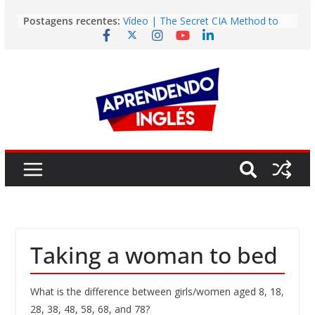
Pular
Postagens recentes:
Vídeo | The Secret CIA Method to
para
Learn Any Language in 11 Days
o
Vídeo | How I m using NotebookLM
to power up my language learning
conteúdo
Vídeo | Do imaginary friends make
you smarter?
Story | Brasília: The City That Rose
from the Wilderness
Easy English Song | Somewhere
Over the Rainbow (Israel
Kamakawiwo’ole)
Taking a woman to bed
What is the difference between girls/women aged 8, 18,
28, 38, 48, 58, 68, and 78?