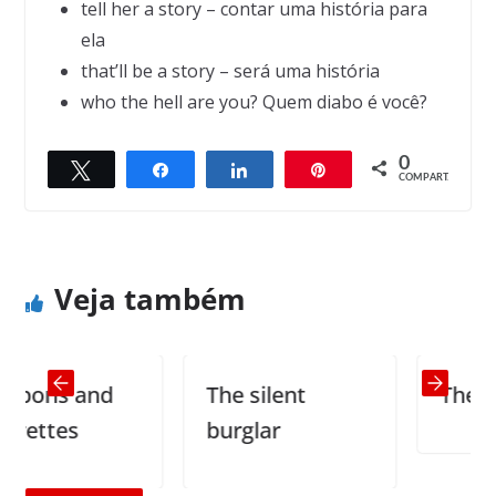
tell her a story – contar uma história para
ela
that’ll be a story – será uma história
who the hell are you? Quem diabo é você?
← Previous
0
What are the simplest things one can do to
Twittar
Compartilhar
Compartilhar
Pin
Next →
COMPART.
make oneself happier?
Stephen Hawking on Stephen Hawking
Veja também
ns and
The silent
The Kang
ttes
burglar