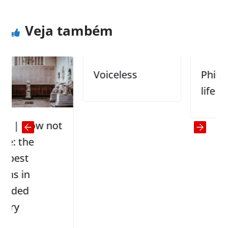
Veja também
Voiceless
Philosoph
life
| How not
 the
st
 in
ed