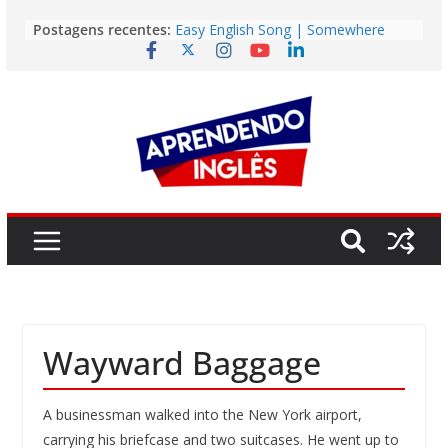
Pular
Postagens recentes:
Easy English Song | Somewhere
para
Over the Rainbow (Israel
o
Kamakawiwo’ole)
Easy English Song | Unchained
conteúdo
Melody (Alex North)
Vídeo | How I m using NotebookLM
to power up my language learning
Vídeo | Do imaginary friends make
you smarter?
Story | Brasília: The City That Rose
from the Wilderness
Wayward Baggage
A businessman walked into the New York airport,
carrying his briefcase and two suitcases. He went up to