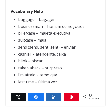
Vocabulary Help
baggage – bagagem
businessman – homem de negócios
briefcase – maleta executiva
suitcase – mala
send (send, sent, sent) – enviar
cashier – atendente, caixa
blink – piscar
taken aback – surpreso
I’m afraid – temo que
last time – última vez
0
Twittar
Compartilhar
Compartilhar
Pin
← Previous
Next →
COMPART.
Talking
Swapping horses