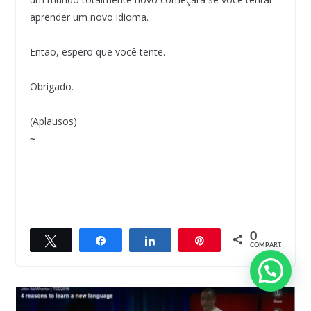
aprender um novo idioma.
Então, espero que você tente.
Obrigado.
(Aplausos)
~
0
Twittar
Compartilhar
Compartilhar
Pin
← Previous
COMPART.
Statistics