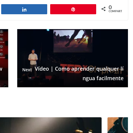
0
har
Compartilhar
Pin
COMPART.
w
Vídeo | Como aprender qualquer lí
Next
→
ngua facilmente