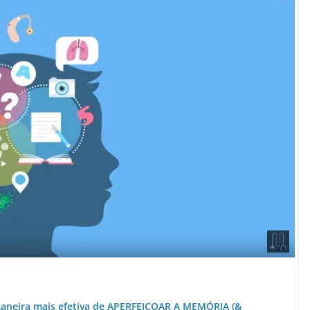
aneira mais efetiva de APERFEIÇOAR A MEMÓRIA (&