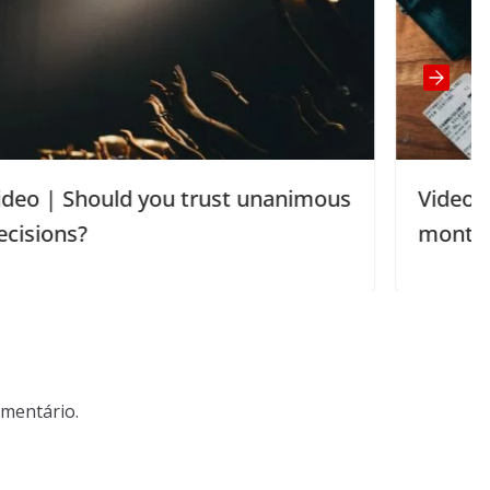
st unanimous
Video | I am 30 years old and
month ago I got my first pas
mentário.