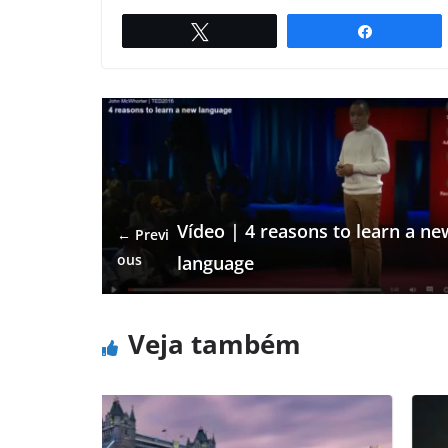
Twittar
Compartil
Vídeo | 4 reasons to learn a ne
← Previ
ous
language
Veja também