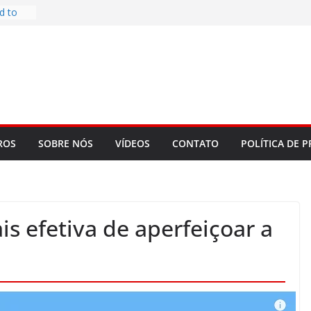
d to
ys
bookLM
ning
 make
t Rose
re
ROS
SOBRE NÓS
VÍDEOS
CONTATO
POLÍTICA DE P
s efetiva de aperfeiçoar a