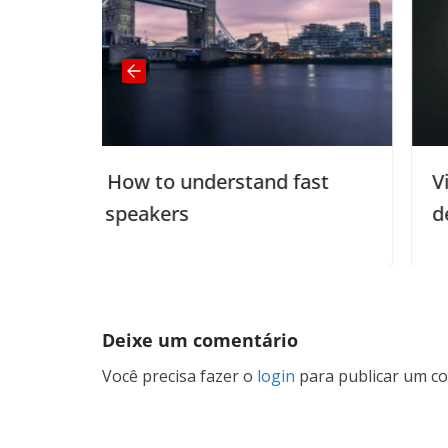
derstand fast
Video | Should you tru
decisions?
Deixe um comentário
Você precisa fazer o
login
para publicar um co