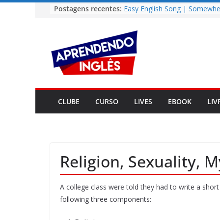
Pular
Postagens recentes:
Easy English Song | Somewhe
Over the Rainbow (Israel
para
Kamakawiwo’ole)
o
Easy English Song | Unchaine
conteúdo
Melody (Alex North)
Vídeo | How I m using Note
to power up my language lear
Vídeo | Do imaginary friends
you smarter?
Story | Brasília: The City Tha
CLUBE
CURSO
LIVES
EBOOK
LIV
from the Wilderness
Religion, Sexuality, 
A college class were told they had to write a shor
following three components: