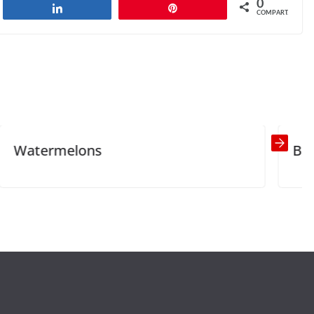
0
har
Compartilhar
Pin
COMPART.
Generosity
Next →
ons
Bad Habits