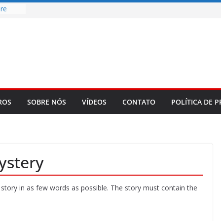
re
d
bookLM
ning
 make
t Rose
ROS
SOBRE NÓS
VÍDEOS
CONTATO
POLÍTICA DE P
Mystery
t story in as few words as possible. The story must contain the