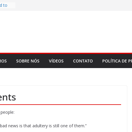
d to
ys
bookLM
ning
 make
t Rose
re
ROS
SOBRE NÓS
VÍDEOS
CONTATO
POLÍTICA DE P
nts
 people:
d news is that adultery is still one of them.”