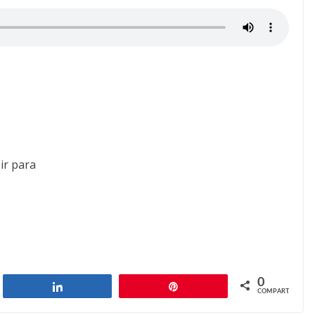
ir para
0
har
Compartilhar
Pin
COMPART.
Religion, Sexuality, Mystery
Next →