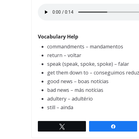
Vocabulary Help
commandments – mandamentos
return – voltar
speak (speak, spoke, spoke) – falar
get them down to – conseguimos reduz
good news – boas notícias
bad news – más notícias
adultery – adultério
still – ainda
Twittar
Compartil
Mule for Rental
← Previous