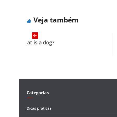
Veja também
t is a dog?
Who to m
Categorias
Dicas práticas