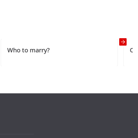
arry?
Of Life and Fr