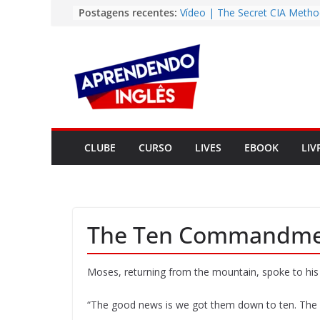
Pular
Postagens recentes:
Vídeo | The Secret CIA Metho
Learn Any Language in 11 Da
para
Vídeo | How I m using Note
o
to power up my language lear
conteúdo
Vídeo | Do imaginary friends
you smarter?
Story | Brasília: The City Tha
from the Wilderness
Easy English Song | Somewhe
Over the Rainbow (Israel
CLUBE
CURSO
LIVES
EBOOK
LIV
Kamakawiwo’ole)
The Ten Commandme
Moses, returning from the mountain, spoke to his
“The good news is we got them down to ten. The ba