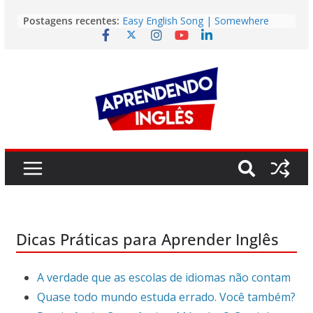
Pular
Story | Brasília: The City That Rose
Postagens recentes:
from the Wilderness
para
Easy English Song | Somewhere
o
Over the Rainbow (Israel
Kamakawiwo’ole)
conteúdo
Easy English Song | Unchained
Melody (Alex North)
Vídeo | How I m using NotebookLM
to power up my language learning
Vídeo | Do imaginary friends make
you smarter?
Dicas Práticas para Aprender Inglês
A verdade que as escolas de idiomas não contam
Quase todo mundo estuda errado. Você também?