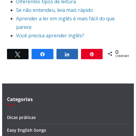
Diferentes tipos de leitura
Se não entendeu, leia mais rápido
Aprender a ler em inglês é mais fácil do que
parece
Você precisa aprender inglês?
0
Twittar
Compartilhar
Compartilhar
Pin
COMPART.
Categorias
Dicas práticas
Easy English Songs