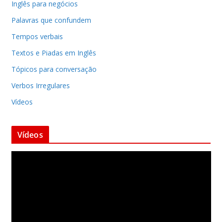
Inglês para negócios
Palavras que confundem
Tempos verbais
Textos e Piadas em Inglês
Tópicos para conversação
Verbos Irregulares
Vídeos
Vídeos
T
o
c
a
d
o