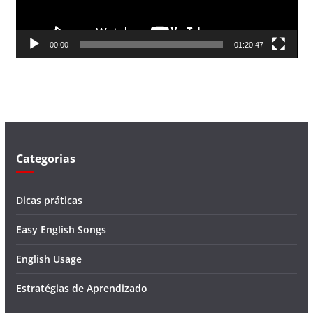
r
d
00:00
01:20:47
e
v
í
d
e
o
Categorias
Dicas práticas
Easy English Songs
English Usage
Estratégias de Aprendizado