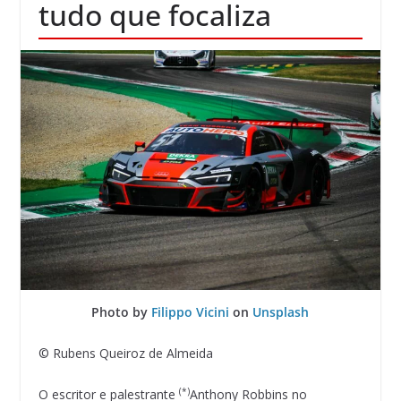
tudo que focaliza
Photo by
Filippo Vicini
on
Unsplash
© Rubens Queiroz de Almeida
(*)
O escritor e palestrante
Anthony Robbins no