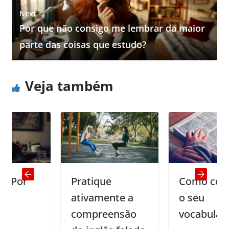
Next →
Por que não consigo me lembrar da maior
parte das coisas que estudo?
Veja também
Pratique
Como construir
ativamente a
o seu
compreensão
vocabulário