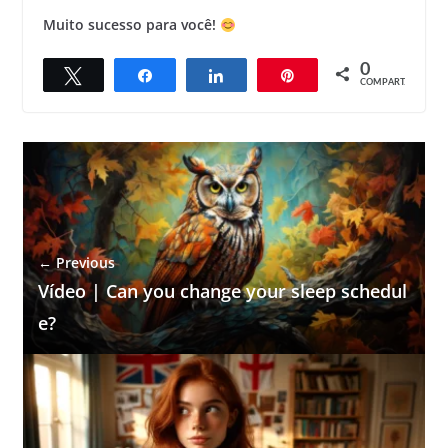
Muito sucesso para você!
0
Twittar
Compartilhar
Compartilhar
Pin
COMPART.
← Previous
Vídeo | Can you change your sleep schedul
e?